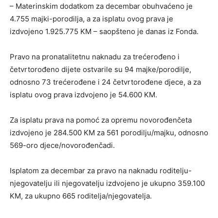
– Materinskim dodatkom za decembar obuhvaćeno je
4.755 majki-porodilјa, a za isplatu ovog prava je
izdvojeno 1.925.775 KM – saopšteno je danas iz Fonda.
Pravo na pronatalitetnu naknadu za trećerođeno i
četvrtorođeno dijete ostvarile su 94 majke/porodilјe,
odnosno 73 trećerođene i 24 četvrtorođene djece, a za
isplatu ovog prava izdvojeno je 54.600 KM.
Za isplatu prava na pomoć za opremu novorođenčeta
izdvojeno je 284.500 KM za 561 porodilјu/majku, odnosno
569-oro djece/novorođenčadi.
Isplatom za decembar za pravo na naknadu roditelјu-
njegovatelјu ili njegovatelјu izdvojeno je ukupno 359.100
KM, za ukupno 665 roditelјa/njegovatelјa.