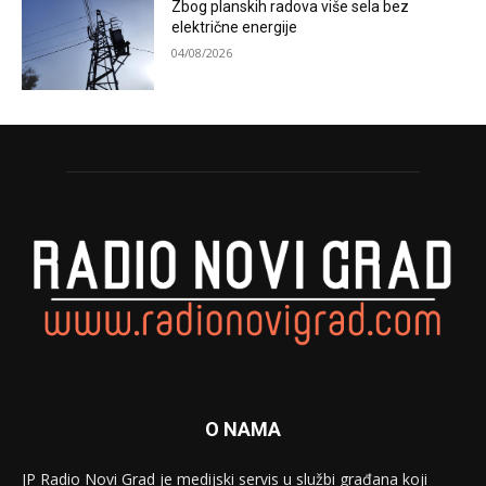
Zbog planskih radova više sela bez
električne energije
04/08/2026
O NAMA
JP Radio Novi Grad je medijski servis u službi građana koji