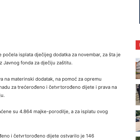
 počela isplata dječijeg dodatka za novembar, za šta je
 Јavnog fonda za dječiju zaštitu.
ava na materinski dodatak, na pomoć za opremu
adu za trećerođeno i četvrtorođeno dijete i prava na
ju.
ne su 4.864 majke-porodilje, a za isplatu ovog
eno i četvrtorođeno dijete ostvarilo je 146