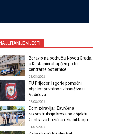
NAJČITANIJE VIJESTI
Boravio na području Novog Grada,
u Kostajnici uhapšen po tri
centralne potjernice
03/08/2026
PU Prijedor: Izgorio pomoćni
objekat privatnog vlasništva u
Vodičevu
05/08/2026
Dom zdravlja : Završena
rekonstrukcija krova na objektu
Centra za bazičnu rehabilitaciju
31/07/2026
Zahvaljujući Nikolini Gak