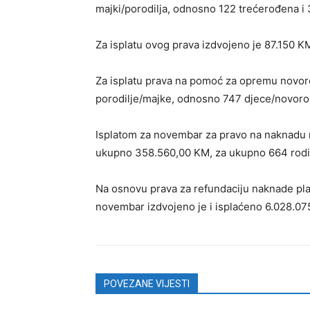
majki/porodilja, odnosno 122 trećerođena i 
Za isplatu ovog prava izdvojeno je 87.150 K
Za isplatu prava na pomoć za opremu novo
porodilje/majke, odnosno 747 djece/novoro
Isplatom za novembar za pravo na naknadu ro
ukupno 358.560,00 KM, za ukupno 664 rodite
Na osnovu prava za refundaciju naknade plat
novembar izdvojeno je i isplaćeno 6.028.07
POVEZANE VIJESTI