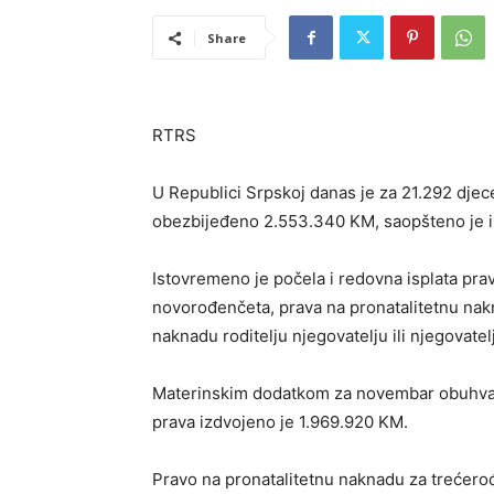
Share
RTRS
U Republici Srpskoj danas je za 21.292 djece
obezbijeđeno 2.553.340 KM, saopšteno je iz
Istovremeno je počela i redovna isplata pr
novorođenčeta, prava na pronatalitetnu nakn
naknadu roditelju njegovatelju ili njegovatel
Materinskim dodatkom za novembar obuhvaće
prava izdvojeno je 1.969.920 KM.
Pravo na pronatalitetnu naknadu za trećerođ