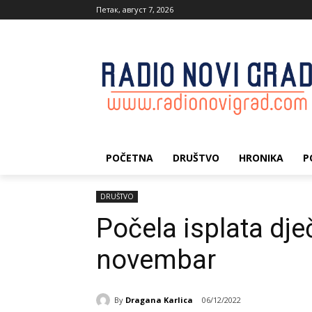
Петак, август 7, 2026
POČETNA
DRUŠTVO
HRONIKA
P
DRUŠTVO
Počela isplata dje
novembar
By
Dragana Karlica
06/12/2022