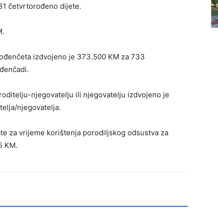
31 četvrtorođeno dijete.
M.
rođenčeta izdvojeno je 373.500 KM za 733
đenčadi.
ditelju-njegovatelju ili njegovatelju izdvojeno je
lja/njegovatelja.
e za vrijeme korištenja porodiljskog odsustva za
5 KM.