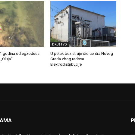
DRUŠTVO
31 godina od egzodusa
U petak bez struje dio centra Novog
 „Oluja“
Grada zbog radova
Elektrodistribucije
NAMA
P