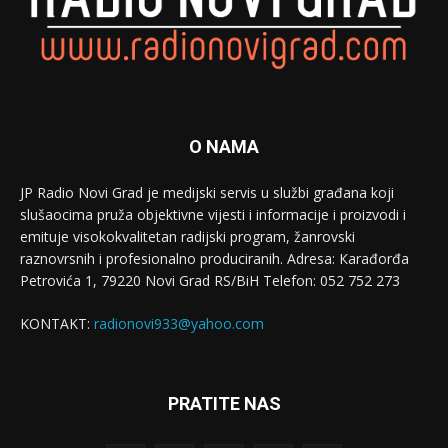
O NAMA
JP Radio Novi Grad je medijski servis u službi građana koji
slušaocima pruža objektivne vijesti i informacije i proizvodi i
emituje visokokvalitetan radijski program, žanrovski
raznovrsnih i profesionalno produciranih. Adresa: Кarađorđa
Petrovića 1, 79220 Novi Grad RS/BiH Telefon: 052 752 273
KONTAKT:
radionovi933@yahoo.com
PRATITE NAS