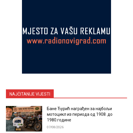
NAJČITANIJE VIJESTI
Бане Ђурић награђен за најбољи
мотоцикл из периода од 1908. до
1980.године
07/08/2026