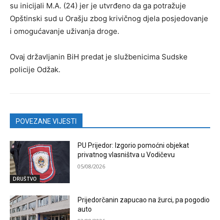
su inicijali M.A. (24) jer je utvrđeno da ga potražuje
Opštinski sud u Orašju zbog krivičnog djela posjedovanje
i omogućavanje uživanja droge.
Ovaj državljanin BiH predat je službenicima Sudske
policije Odžak.
POVEZANE VIJESTI
PU Prijedor: Izgorio pomoćni objekat
privatnog vlasništva u Vodičevu
05/08/2026
DRUŠTVO
Prijedorčanin zapucao na žurci, pa pogodio
auto