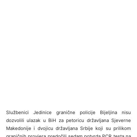
Službenici Jedinice granične policije Bijeljina nisu
dozvolili ulazak u BiH za petoricu državljana Sjeverne
Makedonije i dvojicu državljana Srbije koji su prilikom
graničnih provjera predočili sedam potvrda PCR testa na