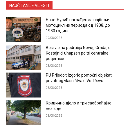
NAJČITANIJE VIJESTI
Бане Ђурић награђен за најбољи
мотоцикл из периода од 1908. до
1980.године
07/08/2026
Boravio na području Novog Grada, u
Kostajnici uhapšen po tri centralne
potjernice
03/08/2026
PU Prijedor: Izgorio pomoćni objekat
privatnog vlasništva u Vodičevu
05/08/2026
Кривично дјело и три саобраћајне
незгоде
08/08/2026