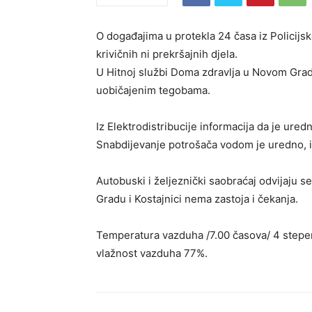
O događajima u protekla 24 časa iz Policijs
krivičnih ni prekršajnih djela.
U Hitnoj službi Doma zdravlja u Novom Grad
uobičajenim tegobama.
Iz Elektrodistribucije informacija da je ur
Snabdijevanje potrošača vodom je uredno, i
Autobuski i željeznički saobraćaj odvijaju 
Gradu i Kostajnici nema zastoja i čekanja.
Temperatura vazduha /7.00 časova/ 4 stepen 
vlažnost vazduha 77%.