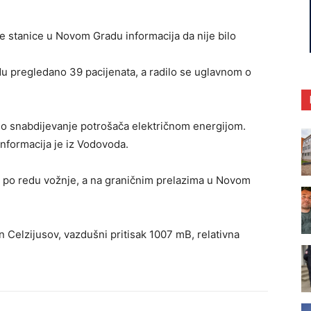
ke stanice u Novom Gradu informacija da nije bilo
u pregledano 39 pacijenata, a radilo se uglavnom o
edno snabdijevanje potrošača električnom energijom.
nformacija je iz Vodovoda.
se po redu vožnje, a na graničnim prelazima u Novom
Celzijusov, vazdušni pritisak 1007 mB, relativna