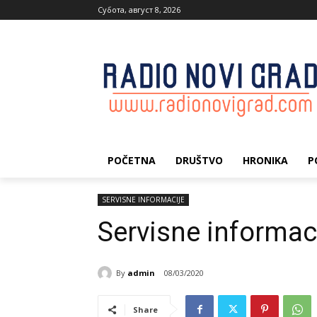
Субота, август 8, 2026
POČETNA
DRUŠTVO
HRONIKA
P
SERVISNE INFORMACIJE
Servisne informac
By
admin
08/03/2020
Share