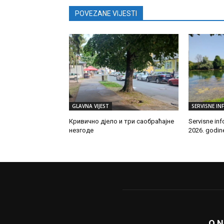
POVEZANE VIJESTI
GLAVNA VIJEST
SERVISNE IN
Кривично дјело и три саобраћајне
Servisne inf
незгоде
2026. godin
O 