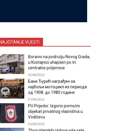
NAJČITANIJE VIJESTI
Boravio na području Novog Grada,
u Kostajnici uhapšen po tri
centralne potjernice
03/08/2026
Бане Ђурић награђен за
најбољи мотоцикл из периода
од 1908. до 1980.године
07/08/2026
PU Prijedor: Izgorio pomoćni
objekat privatnog vlasništva u
Vodičevu
05/08/2026
Zbog planskih radova više sela