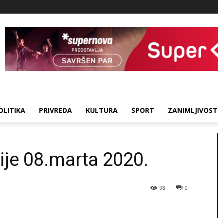
OLITIKA
PRIVREDA
KULTURA
SPORT
ZANIMLJIVOST
ije 08.marta 2020.
98
0