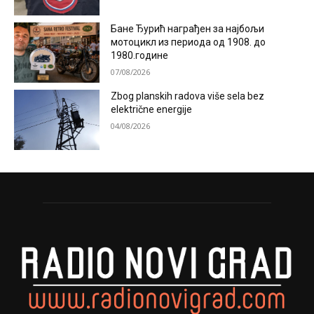
Бане Ђурић награђен за најбољи
мотоцикл из периода од 1908. до
1980.године
07/08/2026
Zbog planskih radova više sela bez
električne energije
04/08/2026