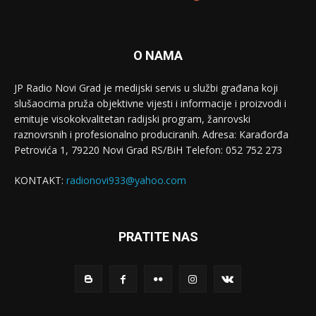
O NAMA
JP Radio Novi Grad je medijski servis u službi građana koji
slušaocima pruža objektivne vijesti i informacije i proizvodi i
emituje visokokvalitetan radijski program, žanrovski
raznovrsnih i profesionalno produciranih. Adresa: Кarađorđa
Petrovića 1, 79220 Novi Grad RS/BiH Telefon: 052 752 273
KONTAKT:
radionovi933@yahoo.com
PRATITE NAS