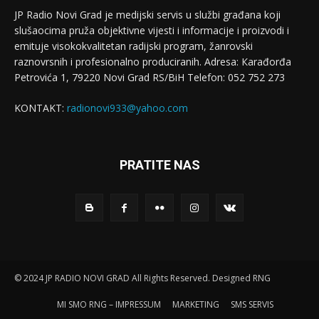
JP Radio Novi Grad je medijski servis u službi građana koji
slušaocima pruža objektivne vijesti i informacije i proizvodi i
emituje visokokvalitetan radijski program, žanrovski
raznovrsnih i profesionalno produciranih. Adresa: Кarađorđa
Petrovića 1, 79220 Novi Grad RS/BiH Telefon: 052 752 273
KONTAKT:
radionovi933@yahoo.com
PRATITE NAS
© 2024 JP RADIO NOVI GRAD All Rights Reserved. Designed RNG
MI SMO RNG – IMPRESSUM
MARKETING
SMS SERVIS