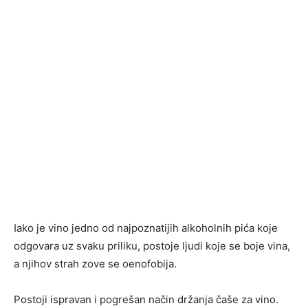
Iako je vino jedno od najpoznatijih alkoholnih pića koje
odgovara uz svaku priliku, postoje ljudi koje se boje vina,
a njihov strah zove se oenofobija.
Postoji ispravan i pogrešan način držanja čaše za vino.