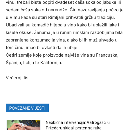
vinu, trebali biste popiti dvadeset čaša soka od jabuke ili
sedam čaša soka od narandže. Čin nazdravljanja počeo je
u Rimu kada su stari Rimljani prihvatili grčku tradiciju.
Ubacivali su komadić hljeba u vino kako bi ublažili jake i
kisele okuse. Ženama je u ranim rimskim razdobljima bila
zabranjena konzumacija vina, a ako bi ih muž uhvatio u
tom činu, imao bi ovlasti da ih ubije.
Četiri zemlje koje proizvode najviše vina su Francuska,
Španija, Italija te Kalifornija.
Večernji list
POVEZANE VIJESTI
Neobična intervencija: Vatrogasci u
Prijedoru skidali prsten sa ruke