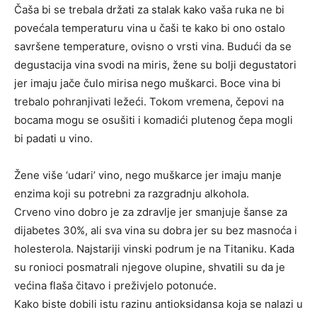
Čaša bi se trebala držati za stalak kako vaša ruka ne bi
povećala temperaturu vina u čaši te kako bi ono ostalo
savršene temperature, ovisno o vrsti vina. Budući da se
degustacija vina svodi na miris, žene su bolji degustatori
jer imaju jače čulo mirisa nego muškarci. Boce vina bi
trebalo pohranjivati ležeći. Tokom vremena, čepovi na
bocama mogu se osušiti i komadići plutenog čepa mogli
bi padati u vino.
Žene više ‘udari’ vino, nego muškarce jer imaju manje
enzima koji su potrebni za razgradnju alkohola.
Crveno vino dobro je za zdravlje jer smanjuje šanse za
dijabetes 30%, ali sva vina su dobra jer su bez masnoća i
holesterola. Najstariji vinski podrum je na Titaniku. Kada
su ronioci posmatrali njegove olupine, shvatili su da je
većina flaša čitavo i preživjelo potonuće.
Kako biste dobili istu razinu antioksidansa koja se nalazi u