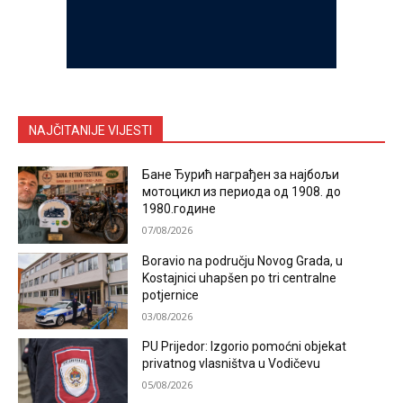
NAJČITANIJE VIJESTI
Бане Ђурић награђен за најбољи
мотоцикл из периода од 1908. до
1980.године
07/08/2026
Boravio na području Novog Grada, u
Kostajnici uhapšen po tri centralne
potjernice
03/08/2026
PU Prijedor: Izgorio pomoćni objekat
privatnog vlasništva u Vodičevu
05/08/2026