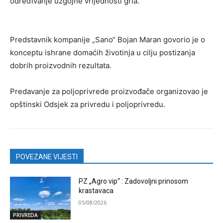
određivanje uzgojne vrijednosti grla.
Predstavnik kompanije „Sano“ Bojan Maran govorio je o
konceptu ishrane domaćih životinja u cilju postizanja
dobrih proizvodnih rezultata.
Predavanje za poljoprivrede proizvođače organizovao je
opštinski Odsjek za privredu i poljoprivredu.
POVEZANE VIJESTI
PZ „Agro vip“ : Zadovoljni prinosom
krastavaca
05/08/2026
PRIVREDA