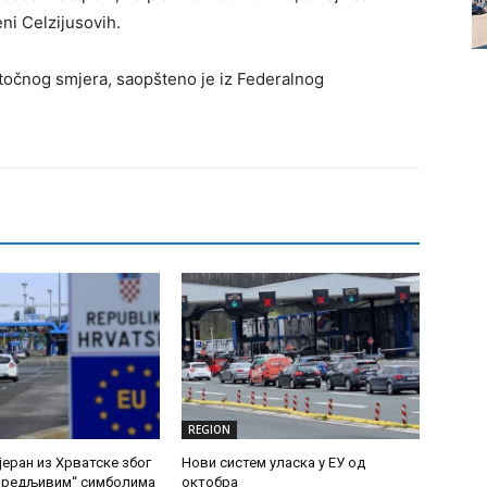
ni Celzijusovih.
istočnog smjera, saopšteno je iz Federalnog
REGION
јеран из Хрватске због
Нови систем уласка у ЕУ од
увредљивим“ симболима
октобра