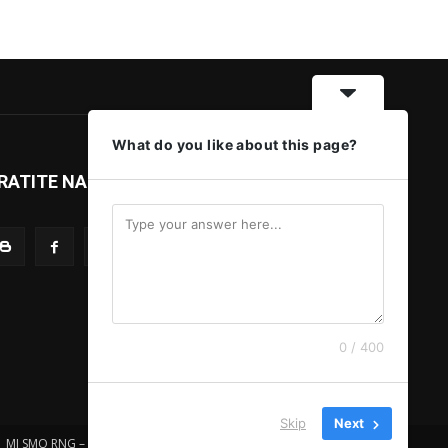
What do you like about this page?
RATITE NAS
0 / 400
Skip
Next
MI SMO RNG – IMPRESSUM
MARKETING
SMS SERVIS