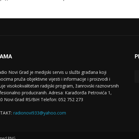
NAMA
P
adio Novi Grad je medijski servis u službi građana koji
ocima pruža objektivne vijesti i informacije i proizvodi i
uje visokokvalitetan radijski program, žanrovski raznovrsnih
ofesionalno produciranih. Adresa: Кarađorđa Petrovića 1,
0 Novi Grad RS/BiH Telefon: 052 752 273
TAKT:
radionovi933@yahoo.com
igned RNG