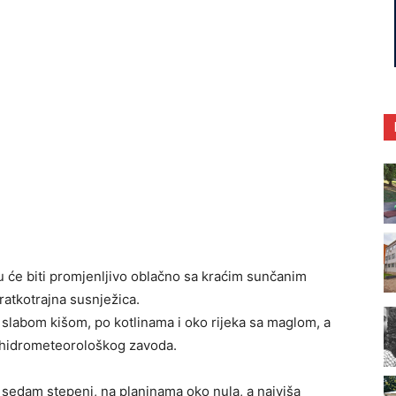
tu će biti promjenljivo oblačno sa kraćim sunčanim
ratkotrajna susnježica.
a slabom kišom, po kotlinama i oko rijeka sa maglom, a
g hidrometeorološkog zavoda.
 sedam stepeni, na planinama oko nula, a najviša