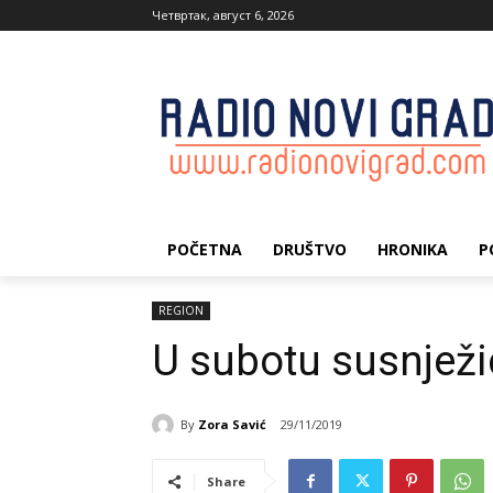
Четвртак, август 6, 2026
POČETNA
DRUŠTVO
HRONIKA
P
REGION
U subotu susnježi
By
Zora Savić
29/11/2019
Share