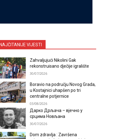
NAJČITANIJE VIJESTI
Zahvaljujući Nikolini Gak
rekonstruisano dječije igralište
30/07/2026
Boravio na području Novog Grada,
u Kostajnici uhapšen po tri
centralne potjernice
03/08/2026
Дарко Дрљача – вјечно у
срцима Новљана
30/07/2026
Dom zdravlja : Završena