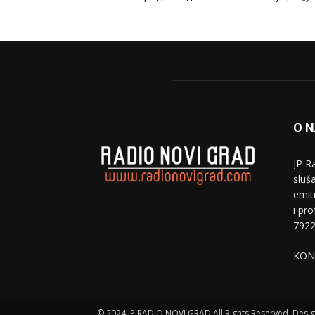
O 
JP R
sluša
emit
i pr
7922
KON
© 2024 JP RADIO NOVI GRAD All Rights Reserved. Des