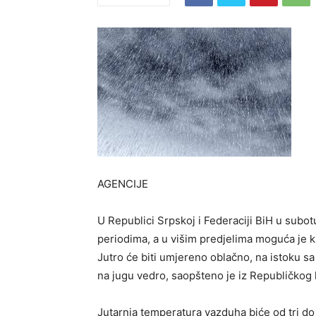
AGENCIJE
U Republici Srpskoj i Federaciji BiH u subo
periodima, a u višim predjelima moguća je k
Јutro će biti umjereno oblačno, na istoku s
na jugu vedro, saopšteno je iz Republičko
Јutarnja temperatura vazduha biće od tri do