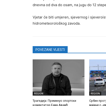
dnevna od dva do osam, na jugu do 12 stepe
Vjetar će biti umjeren, sjevernog i sjevero
hidrometeorološkog zavoda.
POVEZANE VIJESTI
REGION
REGION
Трагедија: Преминуо спортски
Србин прот
коментатор Един Авдић
мајице с „