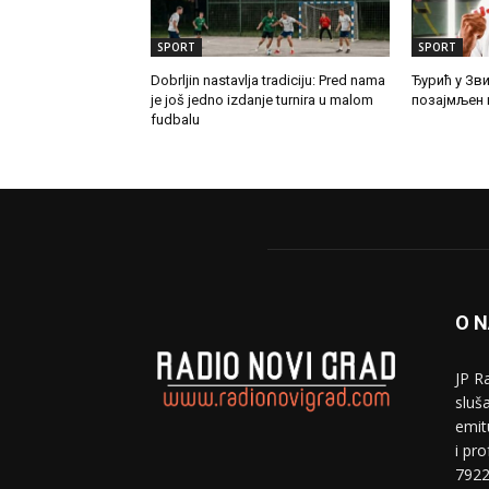
SPORT
SPORT
Dobrljin nastavlja tradiciju: Pred nama
Ђурић у Зви
je još jedno izdanje turnira u malom
позајмљен 
fudbalu
O 
JP R
sluša
emit
i pr
7922