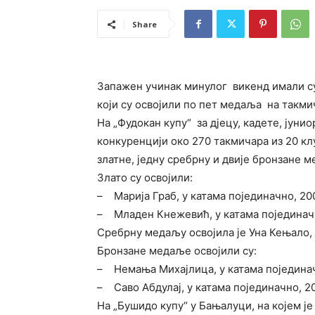
Share
Запажен учинак минулог викенд имали су
који су освојили по пет медаља на такм
На „Фудокан купу“ за дјецу, кадете, јуни
конкуренцији око 270 такмичара из 20 кл
златне, једну сребрну и двије бронзане 
Злато су освојили:
– Марија Граб, у катама појединачно, 20
– Младен Кнежевић, у катама појединачн
Сребрну медаљу освојила је Уна Кењало, 
Бронзане медаље освојили су:
– Немања Михајлица, у катама поједина
– Саво Абдулај, у катама појединачно, 2
На „Бушидо купу“ у Бањалуци, на којем је