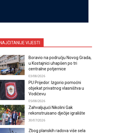
NAJČITANIJE VIJESTI
Boravio na području Novog Grada,
u Kostajnici uhapšen po tri
centralne potjernice
03/08/2026
PU Prijedor: Izgorio pomoćni
objekat privatnog vlasništva u
Vodičevu
05/08/2026
Zahvaljujući Nikolini Gak
rekonstruisano dječije igralište
30/07/2026
Zbog planskih radova više sela