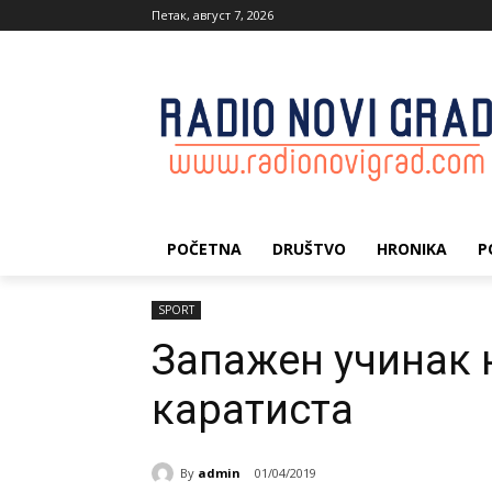
Петак, август 7, 2026
POČETNA
DRUŠTVO
HRONIKA
P
SPORT
Запажен учинак 
каратиста
By
admin
01/04/2019