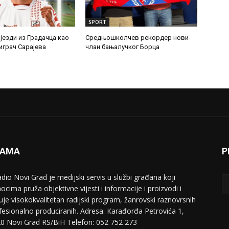
SPORT
језди из Градачца као
Средњошколчев рекордер нови
играч Сарајева
члан бањалучког Борца
NAMA
P
adio Novi Grad je medijski servis u službi građana koji
ocima pruža objektivne vijesti i informacije i proizvodi i
uje visokokvalitetan radijski program, žanrovski raznovrsnih
ofesionalno produciranih. Adresa: Кarađorđa Petrovića 1,
0 Novi Grad RS/BiH Telefon: 052 752 273