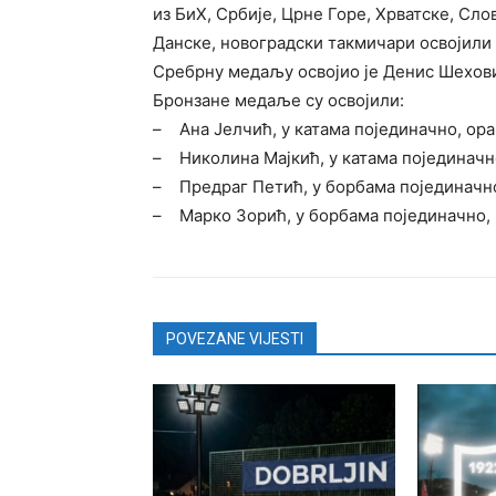
из БиХ, Србије, Црне Горе, Хрватске, Сло
Данске, новоградски такмичари освојили 
Сребрну медаљу освојио је Денис Шеховић
Бронзане медаље су освојили:
– Ана Јелчић, у катама појединачно, оран
– Николина Мајкић, у катама појединачн
– Предраг Петић, у борбама појединачно
– Марко Зорић, у борбама појединачно, 
POVEZANE VIJESTI