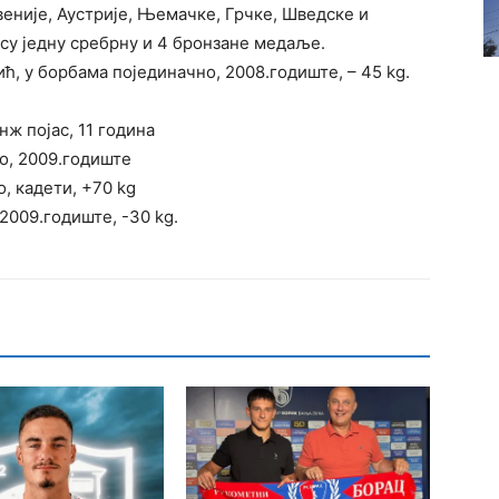
веније, Аустрије, Њемачке, Грчке, Шведске и
су једну сребрну и 4 бронзане медаље.
, у борбама појединачно, 2008.годиште, – 45 kg.
ж појас, 11 година
о, 2009.годиште
, кадети, +70 kg
2009.годиште, -30 kg.