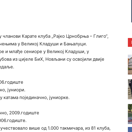
 чланови Карате клуба „Рајко Црнобрња – Глиго“,
ичењима у Великој Кладуши и Бањалуци.
оре и млађе сениоре у Великој Кладуши, у
убова из цијеле БиХ, Новљани су освојили двије
медаље.
06.годиште
о, јуниори.
у катама појединачно, јуниорке.
чно, 2009.годиште
006.годиште.
 учествовало више од 1.000 такмичара, из 81 клуба,