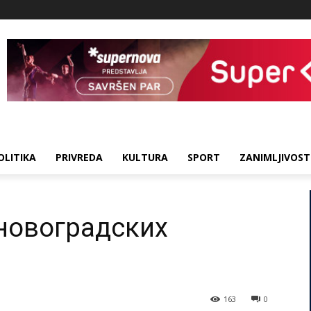
OLITIKA
PRIVREDA
KULTURA
SPORT
ZANIMLJIVOST
новоградских
163
0