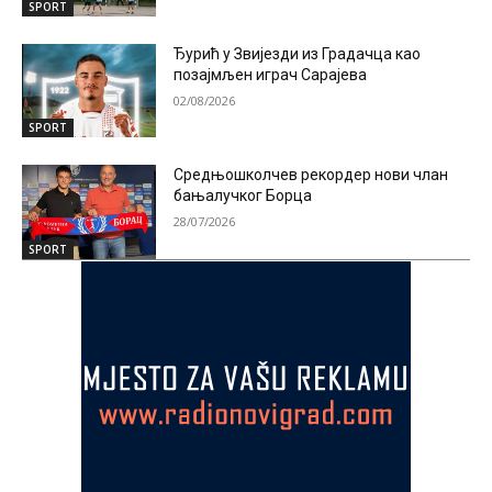
SPORT
Ђурић у Звијезди из Градачца као
позајмљен играч Сарајева
02/08/2026
SPORT
Средњошколчев рекордер нови члан
бањалучког Борца
28/07/2026
SPORT