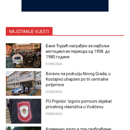
NAJČITANIJE VIJESTI
Бане Ђурић награђен за најбољи
мотоцикл из периода од 1908. до
1980.године
07/08/2026
Boravio na području Novog Grada, u
Kostajnici uhapšen po tri centralne
potjernice
03/08/2026
PU Prijedor: Izgorio pomoćni objekat
privatnog vlasništva u Vodičevu
05/08/2026
Кривично дјело и три саобраћајне