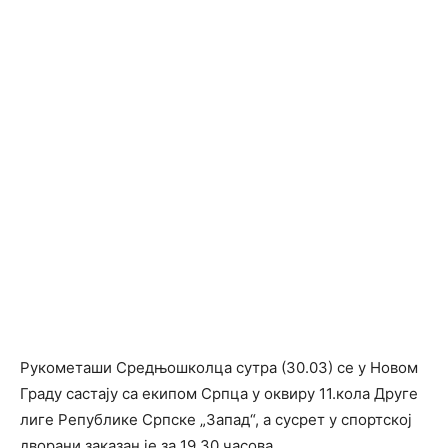
Рукометаши Средњошколца сутра (30.03) се у Новом
Граду састају са екипом Српца у оквиру 11.кола Друге
лиге Републике Српске „Запад“, а сусрет у спортској
дворани заказан је за 19.30 часова.