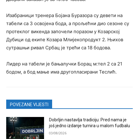
Изабраници тренера Бојана Буразора су девети на
табели са 3 освојена бода, а прољећни дио сезоне су
протеклог викенда започели поразом у Козарској
Дубици од екипе Козара Млијекопродукт 2. Њихов
сутрашњи ривал Србац је трећи са 18 бодова.
Лидер на табели је бањалучки Борац м:тел 2 са 21
бодом, а бод мање има другопласирани Теслић.
POVEZANE VIJESTI
Dobrljin nastavlja tradiciju: Pred nama je
još jedno izdanje turnira u malom fudbalu
03/08/2026