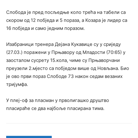
Слобода је пред посљедње коло трећа на табели са
скором од 12 побједа и 5 пораза, а Козара је лидер са
16 побједа и само једним поразом.
Изабраници тренера Дејана Кукавице су у сриједу
(27.03.) поражени у Прњавору од Младости (70:65) у
заосталом сусрету 15.кола, чиме су Прњаворчани
преузели 2.мјесто са побједом више од Новљана. Био
је ово први пораз Слободе 73 након седам везаних
тријумфа.
У плеј-оф за пласман у прволигашко друштво
пласираће се два најбоље пласирана тима.