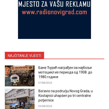
NAJČITANIJE VIJESTI
Бане Ђурић награђен за најбољи
мотоцикл из периода од 1908. до
1980.године
07/08/2026
Boravio na području Novog Grada, u
Kostajnici uhapšen po tri centralne
potjernice
03/08/2026