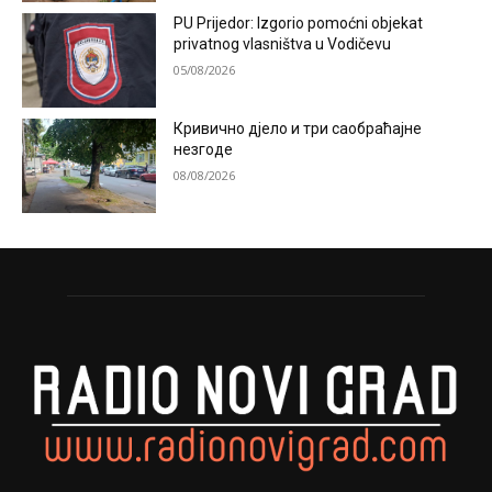
PU Prijedor: Izgorio pomoćni objekat
privatnog vlasništva u Vodičevu
05/08/2026
Кривично дјело и три саобраћајне
незгоде
08/08/2026