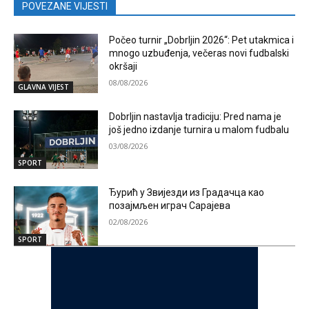
POVEZANE VIJESTI
Počeo turnir „Dobrljin 2026“: Pet utakmica i
mnogo uzbuđenja, večeras novi fudbalski
okršaji
08/08/2026
GLAVNA VIJEST
Dobrljin nastavlja tradiciju: Pred nama je
još jedno izdanje turnira u malom fudbalu
03/08/2026
SPORT
Ђурић у Звијезди из Градачца као
позајмљен играч Сарајева
02/08/2026
SPORT