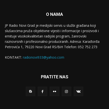
O NAMA
JP Radio Novi Grad je medijski servis u službi građana koji
slušaocima pruža objektivne vijesti i informacije i proizvodi i
emituje visokokvalitetan radijski program, žanrovski
raznovrsnih i profesionalno produciranih. Adresa: Кarađorđa
Petrovića 1, 79220 Novi Grad RS/BiH Telefon: 052 752 273
KONTAKT:
radionovi933@yahoo.com
PRATITE NAS