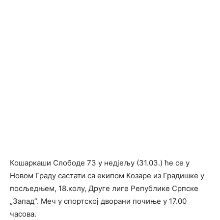
Кошаркаши Слободе 73 у недјељу (31.03.) ће се у
Новом Граду састати са екипом Козаре из Градишке у
посљедњем, 18.колу, Друге лиге Републике Српске
„Запад“. Меч у спортској дворани почиње у 17.00
часова.