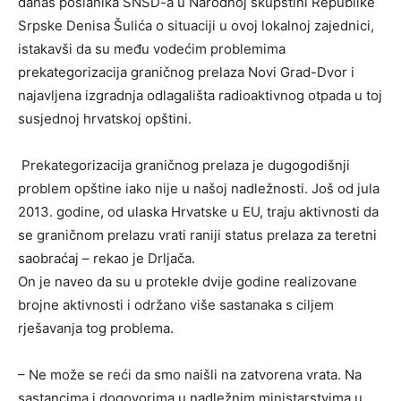
danas poslanika SNSD-a u Narodnoj skupštini Republike
Srpske Denisa Šulića o situaciji u ovoj lokalnoj zajednici,
istakavši da su među vodećim problemima
prekategorizacija graničnog prelaza Novi Grad-Dvor i
najavljena izgradnja odlagališta radioaktivnog otpada u toj
susjednoj hrvatskoj opštini.
Prekategorizacija graničnog prelaza je dugogodišnji
problem opštine iako nije u našoj nadležnosti. Јoš od jula
2013. godine, od ulaska Hrvatske u EU, traju aktivnosti da
se graničnom prelazu vrati raniji status prelaza za teretni
saobraćaj – rekao je Drljača.
On je naveo da su u protekle dvije godine realizovane
brojne aktivnosti i održano više sastanaka s ciljem
rješavanja tog problema.
– Ne može se reći da smo naišli na zatvorena vrata. Na
sastancima i dogovorima u nadležnim ministarstvima u