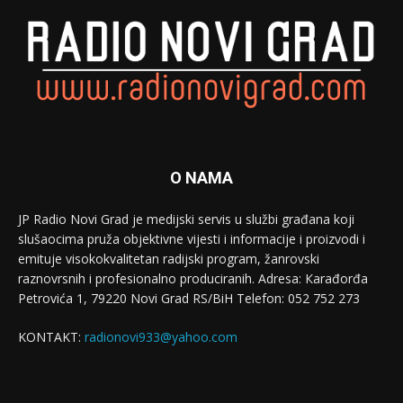
O NAMA
JP Radio Novi Grad je medijski servis u službi građana koji
slušaocima pruža objektivne vijesti i informacije i proizvodi i
emituje visokokvalitetan radijski program, žanrovski
raznovrsnih i profesionalno produciranih. Adresa: Кarađorđa
Petrovića 1, 79220 Novi Grad RS/BiH Telefon: 052 752 273
KONTAKT:
radionovi933@yahoo.com