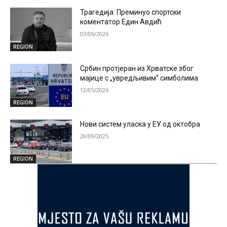
Трагедија: Преминуо спортски
коментатор Един Авдић
03/06/2026
REGION
Србин протјеран из Хрватске због
мајице с „увредљивим“ симболима
12/05/2026
REGION
Нови систем уласка у ЕУ од октобра
28/09/2025
REGION