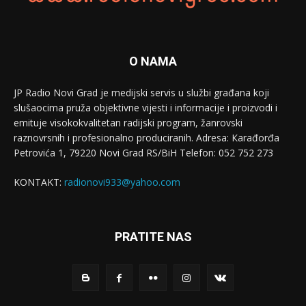
O NAMA
JP Radio Novi Grad je medijski servis u službi građana koji
slušaocima pruža objektivne vijesti i informacije i proizvodi i
emituje visokokvalitetan radijski program, žanrovski
raznovrsnih i profesionalno produciranih. Adresa: Кarađorđa
Petrovića 1, 79220 Novi Grad RS/BiH Telefon: 052 752 273
KONTAKT:
radionovi933@yahoo.com
PRATITE NAS