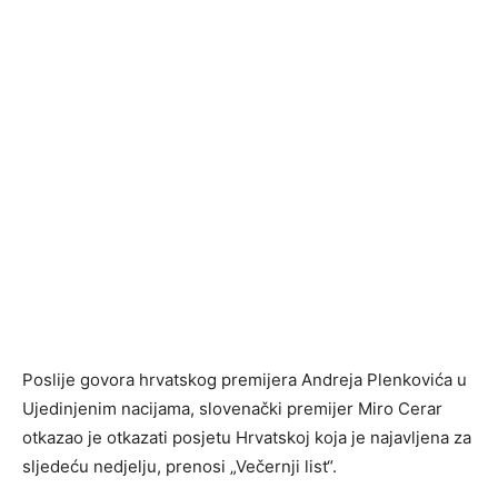
Poslije govora hrvatskog premijera Andreja Plenkovića u
Ujedinjenim nacijama, slovenački premijer Miro Cerar
otkazao je otkazati posjetu Hrvatskoj koja je najavljena za
sljedeću nedjelju, prenosi „Večernji list“.