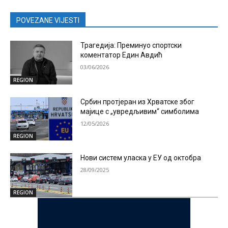
POVEZANE VIJESTI
Трагедија: Преминуо спортски
коментатор Един Авдић
03/06/2026
REGION
Србин протјеран из Хрватске због
мајице с „увредљивим“ симболима
12/05/2026
REGION
Нови систем уласка у ЕУ од октобра
28/09/2025
REGION