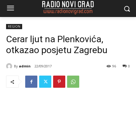
REGION
Cerar ljut na Plenkovića,
otkazao posjetu Zagrebu
By
admin
22/09/2017
96
0