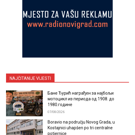
NAJČITANIJE VIJESTI
Бане Ђурић награђен за најбољи
мотоцикл из периода од 1908. до
1980.године
07/08/2026
Boravio na području Novog Grada, u
Kostajnici uhapšen po tri centralne
potjernice