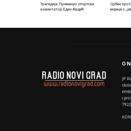
Трагедија: Преминуо спортски
Србин прот
коментатор Един Авдић
мајице с „
O 
JP R
sluša
emit
i pr
7922
KON