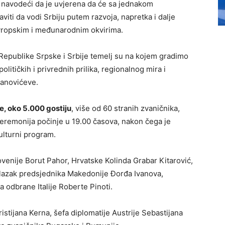
navodeći da je uvjerena da će sa jednakom
viti da vodi Srbiju putem razvoja, napretka i dalje
evropskim i međunarodnim okvirima.
 Republike Srpske i Srbije temelj su na kojem gradimo
političkih i privrednih prilika, regionalnog mira i
ijanovićeve.
je, oko 5.000 gostiju
, više od 60 stranih zvaničnika,
ceremonija počinje u 19.00 časova, nakon čega je
ulturni program.
ovenije Borut Pahor, Hrvatske Kolinda Grabar Kitarović,
dolazak predsjednika Makedonije Đorđa Ivanova,
a odbrane Italije Roberte Pinoti.
istijana Kerna, šefa diplomatije Austrije Sebastijana