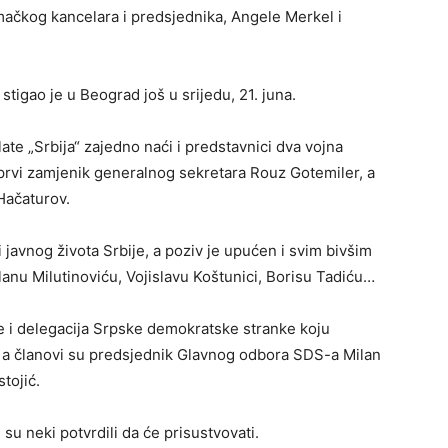
mačkog kancelara i predsjednika, Angele Merkel i
tigao je u Beograd još u srijedu, 21. juna.
te „Srbija“ zajedno naći i predstavnici dva vojna
 prvi zamjenik generalnog sekretara Rouz Gotemiler, a
Hačaturov.
g i javnog života Srbije, a poziv je upućen i svim bivšim
lanu Milutinoviću, Vojislavu Koštunici, Borisu Tadiću…
e i delegacija Srpske demokratske stranke koju
, a članovi su predsjednik Glavnog odbora SDS-a Milan
tojić.
h su neki potvrdili da će prisustvovati.