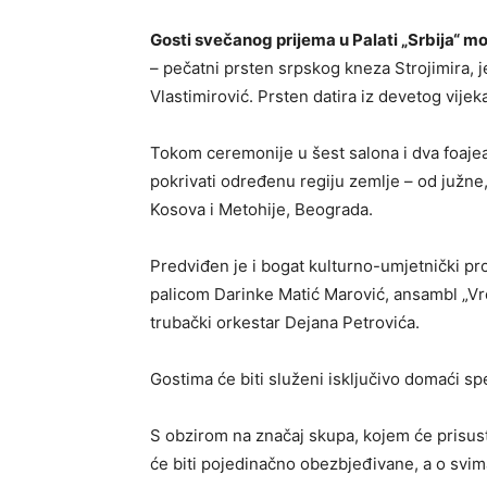
Gosti svečanog prijema u Palati „Srbija“ m
– pečatni prsten srpskog kneza Strojimira, 
Vlastimirović. Prsten datira iz devetog vijeka
Tokom ceremonije u šest salona i dva foajea 
pokrivati određenu regiju zemlje – od južne,
Kosova i Metohije, Beograda.
Predviđen je i bogat kulturno-umjetnički p
palicom Darinke Matić Marović, ansambl „Vre
trubački orkestar Dejana Petrovića.
Gostima će biti služeni isključivo domaći speci
S obzirom na značaj skupa, kojem će prisust
će biti pojedinačno obezbjeđivane, a o svima