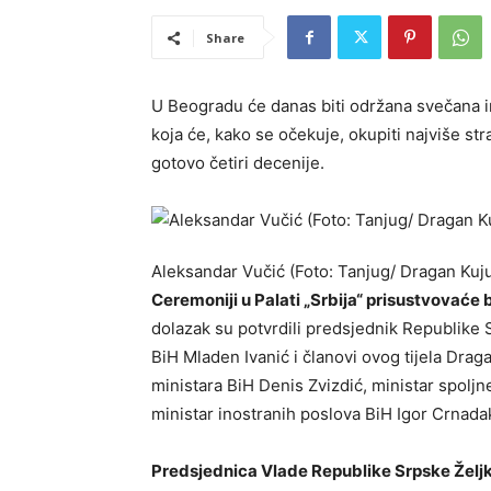
Share
U Beogradu će danas biti održana svečana i
koja će, kako se očekuje, okupiti najviše str
gotovo četiri decenije.
Aleksandar Vučić (Foto: Tanjug/ Dragan Kuj
Ceremoniji u Palati „Srbija“ prisustvovaće 
dolazak su potvrdili predsjednik Republike
BiH Mladen Ivanić i članovi ovog tijela Drag
ministara BiH Denis Zvizdić, ministar spolj
ministar inostranih poslova BiH Igor Crnada
Predsjednica Vlade Republike Srpske Željk