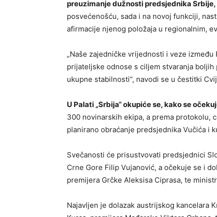
preuzimanje dužnosti predsjednika Srbije,
posvećenošću, sada i na novoj funkciji, nasta
afirmacije njenog položaja u regionalnim, 
„Naše zajedničke vrijednosti i veze između
prijateljske odnose s ciljem stvaranja boljih 
ukupne stabilnosti“, navodi se u čestitki Cv
U Palati „Srbija“ okupiće se, kako se očeku
300 novinarskih ekipa, a prema protokolu, 
planirano obraćanje predsjednika Vučića i k
Svečanosti će prisustvovati predsjednici Sl
Crne Gore Filip Vujanović, a očekuje se i 
premijera Grčke Aleksisa Ciprasa, te ministr
Najavljen je dolazak austrijskog kancelara Kr