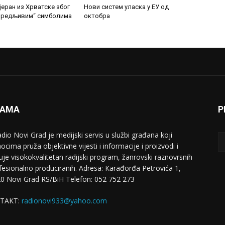
јеран из Хрватске због
Нови систем уласка у ЕУ од
увредљивим“ симболима
октобра
NAMA
P
adio Novi Grad je medijski servis u službi građana koji
ocima pruža objektivne vijesti i informacije i proizvodi i
uje visokokvalitetan radijski program, žanrovski raznovrsnih
ofesionalno produciranih. Adresa: Кarađorđa Petrovića 1,
0 Novi Grad RS/BiH Telefon: 052 752 273
TAKT:
radionovi933@yahoo.com