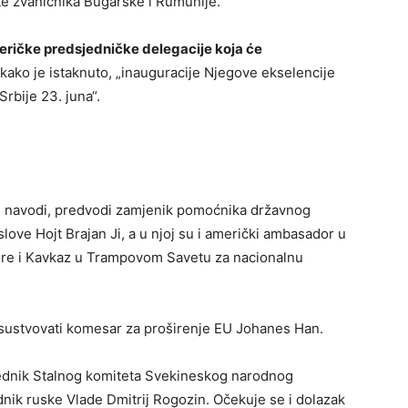
te zvaničnika Bugarske i Rumunije.
meričke predsjedničke delegacije koja će
 kako je istaknuto, „inauguracije Njegove ekselencije
rbije 23. juna“.
e navodi, predvodi zamjenik pomoćnika državnog
ove Hojt Brajan Јi, a u njoj su i američki ambasador u
 more i Kavkaz u Trampovom Savetu za nacionalnu
prisustvovati komesar za proširenje EU Јohanes Han.
jednik Stalnog komiteta Svekineskog narodnog
nik ruske Vlade Dmitrij Rogozin. Očekuje se i dolazak