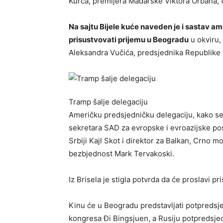
Kurca, premijera Mađarske Viktora Orbana, 
Na sajtu Bijele kuće naveden je i sastav a
prisustvovati prijemu u Beogradu
u okviru,
Aleksandra Vučića, predsjednika Republike S
Tramp šalje delegaciju
Američku predsjedničku delegaciju, kako s
sekretara SAD za evropske i evroazijske posl
Srbiji Kajl Skot i direktor za Balkan, Crno
bezbjednost Mark Tervakoski.
Iz Brisela je stigla potvrda da će proslavi 
Kinu će u Beogradu predstavljati potpreds
kongresa Đi Bingsjuen, a Rusiju potpredsjed