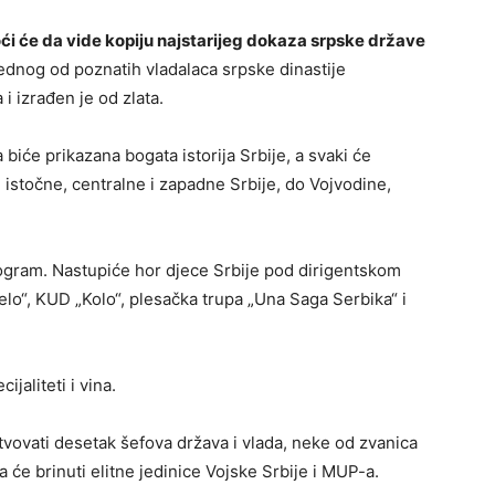
oći će da vide kopiju najstarijeg dokaza srpske države
jednog od poznatih vladalaca srpske dinastije
 i izrađen je od zlata.
biće prikazana bogata istorija Srbije, a svaki će
 istočne, centralne i zapadne Srbije, do Vojvodine,
rogram. Nastupiće hor djece Srbije pod dirigentskom
lo“, KUD „Kolo“, plesačka trupa „Una Saga Serbika“ i
jaliteti i vina.
vovati desetak šefova država i vlada, neke od zvanica
 će brinuti elitne jedinice Vojske Srbije i MUP-a.