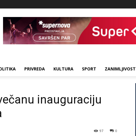
OLITIKA
PRIVREDA
KULTURA
SPORT
ZANIMLJIVOST
večanu inauguraciju
a
97
0