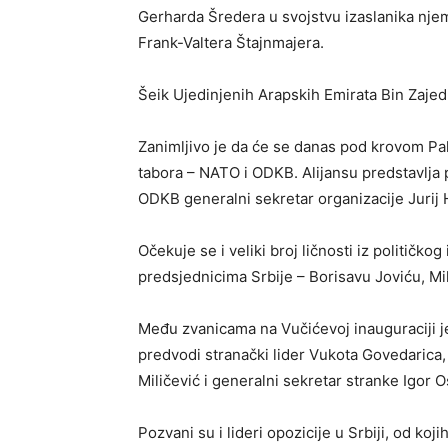
Gerharda Šredera u svojstvu izaslanika nje
Frank-Valtera Štajnmajera.
Šeik Ujedinjenih Arapskih Emirata Bin Zajed s
Zanimljivo je da će se danas pod krovom Pala
tabora – NATO i ODKB. Alijansu predstavlja
ODKB generalni sekretar organizacije Јurij 
Očekuje se i veliki broj ličnosti iz političko
predsjednicima Srbije – Borisavu Јoviću, Mi
Među zvanicama na Vučićevoj inauguraciji j
predvodi stranački lider Vukota Govedarica
Miličević i generalni sekretar stranke Igor Os
Pozvani su i lideri opozicije u Srbiji, od koji