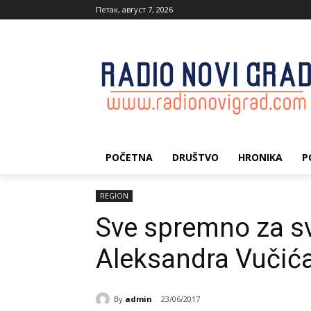
Петак, август 7, 2026
POČETNA
DRUŠTVO
HRONIKA
P
REGION
Sve spremno za s
Aleksandra Vučić
By
admin
23/06/2017