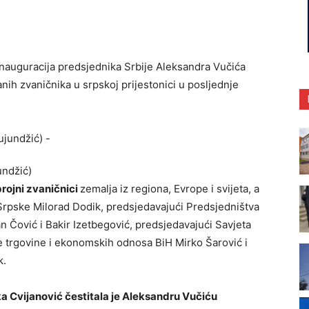
nauguracija predsjednika Srbije Aleksandra Vučića
anih zvaničnika u srpskoj prijestonici u posljednje
undžić)
brojni zvaničnici
zemalja iz regiona, Evrope i svijeta, a
 Srpske Milorad Dodik, predsjedavajući Predsjedništva
an Čović i Bakir Izetbegović, predsjedavajući Savjeta
ne trgovine i ekonomskih odnosa BiH Mirko Šarović i
k.
a Cvijanović čestitala je Aleksandru Vučiću