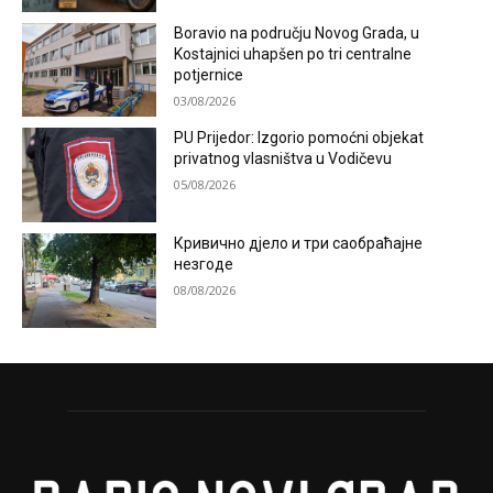
Boravio na području Novog Grada, u
Kostajnici uhapšen po tri centralne
potjernice
03/08/2026
PU Prijedor: Izgorio pomoćni objekat
privatnog vlasništva u Vodičevu
05/08/2026
Кривично дјело и три саобраћајне
незгоде
08/08/2026