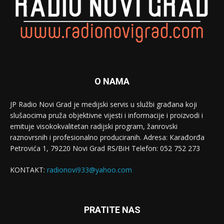
O NAMA
JP Radio Novi Grad je medijski servis u službi građana koji
slušaocima pruža objektivne vijesti i informacije i proizvodi i
emituje visokokvalitetan radijski program, žanrovski
raznovrsnih i profesionalno produciranih. Adresa: Кarađorđa
Petrovića 1, 79220 Novi Grad RS/BiH Telefon: 052 752 273
KONTAKT:
radionovi933@yahoo.com
PRATITE NAS