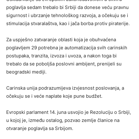
poglavlja sedam trebalo bi Srbiji da donese veću pravnu
sigurnost i ubrzanje tehnološkog razvoja, a očekuju se i
stimulacija stvaralaštva, kao i jača borba protiv piraterije.
Za uspješno zatvaranje oblasti koja je obuhvaćena
poglavljem 29 potrebna je automatizacija svih carinskih
postupaka, tranzita, izvoza i uvoza, a nakon toga bi
trebalo da se poboljša poslovni ambijent, prenijeli su
beogradski mediji.
Carinska unija podrazumijeva izvjesnost poslovanja, a
očekuju se i veće naplate koje pune budžet.
Evropski parlament 14. juna usvojio je Rezoluciju o Srbiji,
u kojoj je, između ostalog, pozvao zemlje članice na
otvaranje poglavlja sa Srbijom.