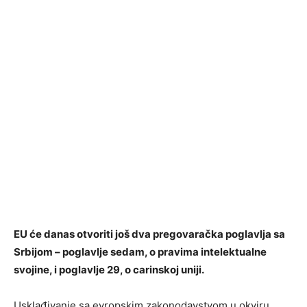
EU će danas otvoriti još dva pregovaračka poglavlja sa
Srbijom – poglavlje sedam, o pravima intelektualne
svojine, i poglavlje 29, o carinskoj uniji.
Usklađivanje sa evropskim zakonodavstvom u okviru