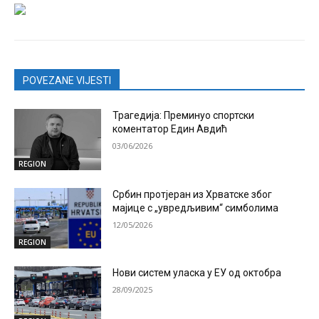
POVEZANE VIJESTI
Трагедија: Преминуо спортски
коментатор Един Авдић
03/06/2026
REGION
Србин протјеран из Хрватске због
мајице с „увредљивим“ симболима
12/05/2026
REGION
Нови систем уласка у ЕУ од октобра
28/09/2025