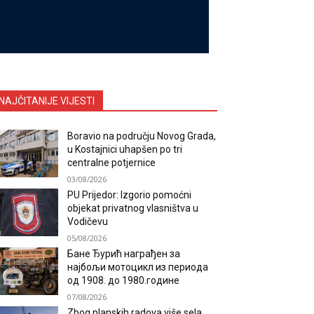
NAJČITANIJE VIJESTI
Boravio na području Novog Grada,
u Kostajnici uhapšen po tri
centralne potjernice
03/08/2026
PU Prijedor: Izgorio pomoćni
objekat privatnog vlasništva u
Vodičevu
05/08/2026
Бане Ђурић награђен за
најбољи мотоцикл из периода
од 1908. до 1980.године
07/08/2026
Zbog planskih radova više sela