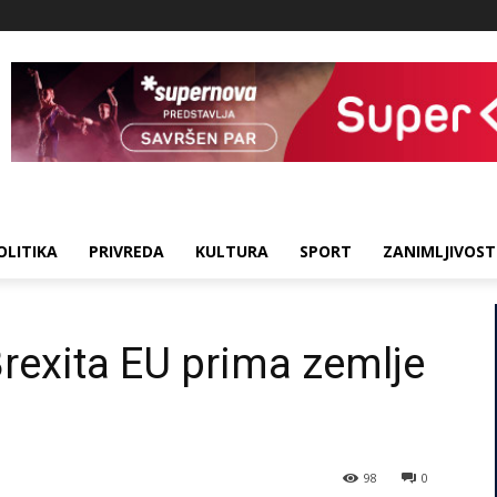
OLITIKA
PRIVREDA
KULTURA
SPORT
ZANIMLJIVOST
rexita EU prima zemlje
98
0