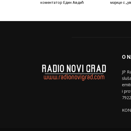
коментатор Един Авдић
мајице с „
O 
JP R
sluša
emit
i pr
7922
KON