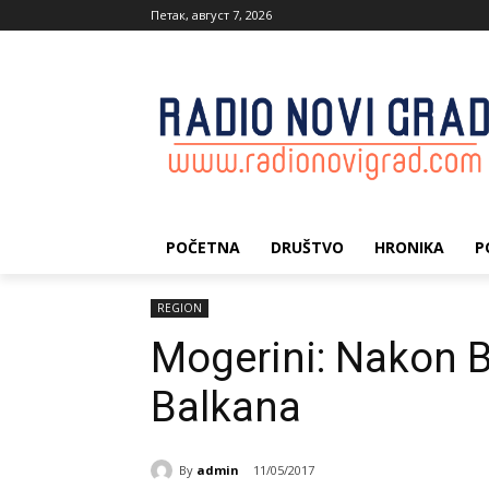
Петак, август 7, 2026
POČETNA
DRUŠTVO
HRONIKA
P
REGION
Mogerini: Nakon B
Balkana
By
admin
11/05/2017