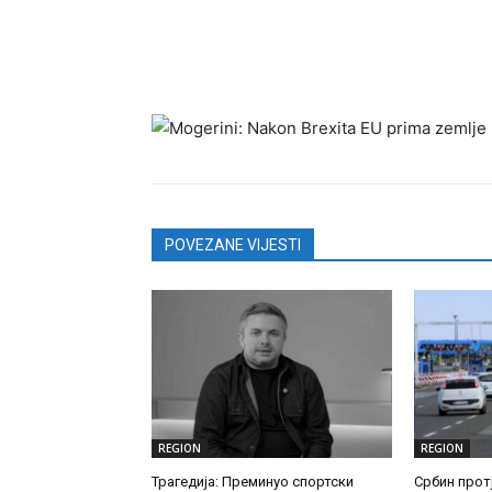
POVEZANE VIJESTI
REGION
REGION
Трагедија: Преминуо спортски
Србин прот