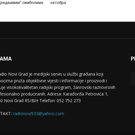
увредљивим“ симболима
октобра
NAMA
P
adio Novi Grad je medijski servis u službi građana koji
ocima pruža objektivne vijesti i informacije i proizvodi i
uje visokokvalitetan radijski program, žanrovski raznovrsnih
ofesionalno produciranih. Adresa: Кarađorđa Petrovića 1,
0 Novi Grad RS/BiH Telefon: 052 752 273
TAKT:
radionovi933@yahoo.com