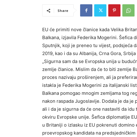
Share
EU će primiti nove članice kada Velika Britani
Balkana, izjavila Federika Mogerini. Šefica dip
Sputnjik, koji je preneo tu vijest, podsjeća d
2019, kao i da su Albanija, Crna Gora, Srbija
„Sigurna sam da se Evropska unija u budućno
zemlje članice. Mislim da će to biti zemlje
proces nazivaju proširenjem, ali ja preferi
istakla je Federika Mogerini za italijanski l
Balkana pomogao mnogim zemljama tog region
nakon raspada Jugoslavije. Dodala je da je p
ali i da je sigurna da će one nastaviti da i
okviru Evropske unije. Šefica diplomatije E
u Britaniji o izlasku iz EU pokrenuti domino e
proevropskog kandidata na predsjedničkim 