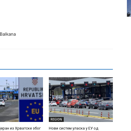
REGION
јеран из Хрватске због
Нови систем уласка у ЕУ од