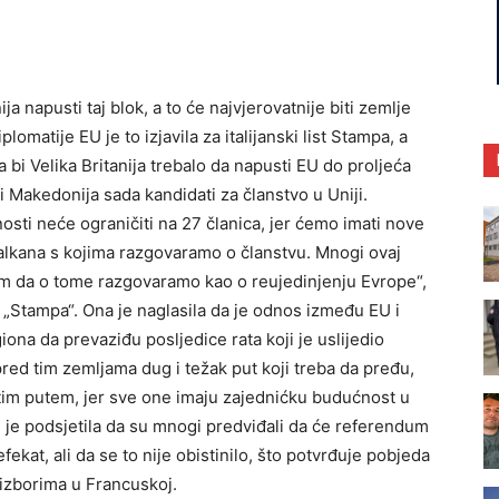
ja napusti taj blok, a to će najvjerovatnije biti zemlje
lomatije EU je to izjavila za italijanski list Stampa, a
a bi Velika Britanija trebalo da napusti EU do proljeća
 i Makedonija sada kandidati za članstvo u Uniji.
sti neće ograničiti na 27 članica, jer ćemo imati nove
 Balkana s kojima razgovaramo o članstvu. Mnogi ovaj
ram da o tome razgovaramo kao o reujedinjenju Evrope“,
ist „Stampa“. Ona je naglasila da je odnos između EU i
a da prevaziđu posljedice rata koji je uslijedio
red tim zemljama dug i težak put koji treba da pređu,
du tim putem, jer sve one imaju zajednićku budućnost u
U je podsjetila da su mnogi predviđali da će referendum
fekat, ali da se to nije obistinilo, što potvrđuje pobjeda
izborima u Francuskoj.