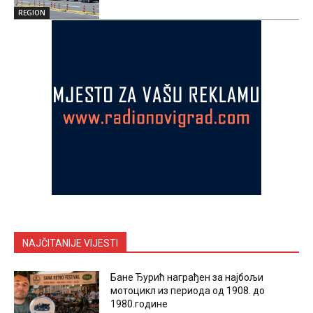
REGION
NAJČITANIJE VIJESTI
Бане Ђурић награђен за најбољи
мотоцикл из периода од 1908. до
1980.године