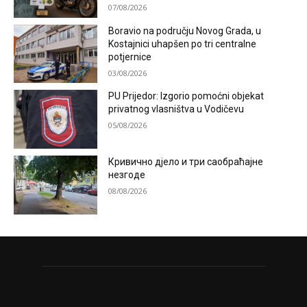
07/08/2026
Boravio na području Novog Grada, u
Kostajnici uhapšen po tri centralne
potjernice
03/08/2026
PU Prijedor: Izgorio pomoćni objekat
privatnog vlasništva u Vodičevu
05/08/2026
Кривично дјело и три саобраћајне
незгоде
08/08/2026