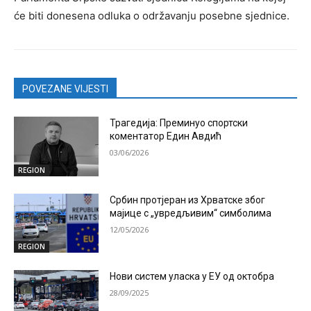
će biti donesena odluka o održavanju posebne sjednice.
POVEZANE VIJESTI
Трагедија: Преминуо спортски
коментатор Един Авдић
03/06/2026
REGION
Србин протјеран из Хрватске због
мајице с „увредљивим“ симболима
12/05/2026
REGION
Нови систем уласка у ЕУ од октобра
28/09/2025