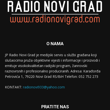
O NAMA
JP Radio Novi Grad je medijski servis u službi građana koji
slušaocima pruža objektivne vijesti i informacije i proizvodi i
emituje visokokvalitetan radijski program, žanrovski
raznovrsnih i profesionalno produciranih. Adresa: Кarađorđa
Petrovića 1, 79220 Novi Grad RS/BiH Telefon: 052 752 273
KONTAKT:
radionovi933@yahoo.com
PRATITE NAS