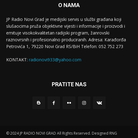
O NAMA
JP Radio Novi Grad je medijski servis u službi građana koji
slušaocima pruža objektivne vijesti i informacije i proizvodi i
emituje visokokvalitetan radijski program, žanrovski
raznovrsnih i profesionalno produciranih. Adresa: Кarađorđa
Petrovića 1, 79220 Novi Grad RS/BiH Telefon: 052 752 273
KONTAKT:
radionovi933@yahoo.com
PRATITE NAS
© 2024 JP RADIO NOVI GRAD All Rights Reserved. Designed RNG