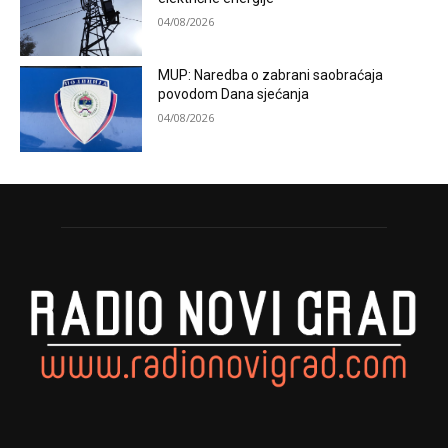
04/08/2026
MUP: Naredba o zabrani saobraćaja
povodom Dana sjećanja
04/08/2026