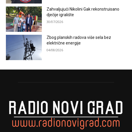
Zahvaljujući Nikolini Gak rekonstruisano
dječije igralište
30/07/2026
Zbog planskih radova više sela bez
električne energije
04/08/2026