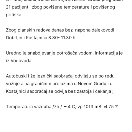
21 pacijent , zbog povišene temperature i povišenog
pritiska ;
Zbog planskih radova danas bez napona dalekovodi
Dobrljin i Kostajnica 8.30- 11.30 h;
Uredno je snabdjevanje potrošača vodom, informacija je
iz Vodovoda ;
Autobuski i željeznički saobraćaj odvijaju se po redu
vožnje a na graničnim prelazima u Novom Gradu i u
Kostajnici saobraćaj se odvija bez zastoja i čekanja ;
Temperatura vazduha /7h / – 4 C, vp 1013 mB, vl 75 %