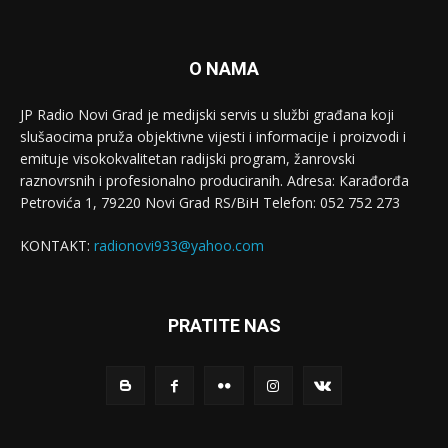
O NAMA
JP Radio Novi Grad je medijski servis u službi građana koji
slušaocima pruža objektivne vijesti i informacije i proizvodi i
emituje visokokvalitetan radijski program, žanrovski
raznovrsnih i profesionalno produciranih. Adresa: Кarađorđa
Petrovića 1, 79220 Novi Grad RS/BiH Telefon: 052 752 273
KONTAKT:
radionovi933@yahoo.com
PRATITE NAS