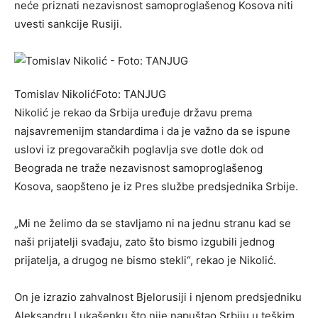
neće priznati nezavisnost samoproglašenog Kosova niti
uvesti sankcije Rusiji.
Tomislav NikolićFoto: TANЈUG
Nikolić je rekao da Srbija uređuje državu prema
najsavremenijm standardima i da je važno da se ispune
uslovi iz pregovaračkih poglavlja sve dotle dok od
Beograda ne traže nezavisnost samoproglašenog
Kosova, saopšteno je iz Pres službe predsjednika Srbije.
„Mi ne želimo da se stavljamo ni na jednu stranu kad se
naši prijatelji svađaju, zato što bismo izgubili jednog
prijatelja, a drugog ne bismo stekli“, rekao je Nikolić.
On je izrazio zahvalnost Bjelorusiji i njenom predsjedniku
Aleksandru Lukašenku što nije napuštao Srbiju u teškim