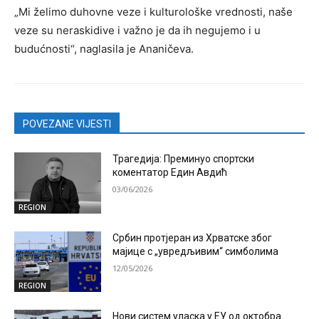
„Mi želimo duhovne veze i kulturološke vrednosti, naše
veze su neraskidive i važno je da ih negujemo i u
budućnosti“, naglasila je Ananičeva.
POVEZANE VIJESTI
Трагедија: Преминуо спортски
коментатор Един Авдић
03/06/2026
REGION
Србин протјеран из Хрватске због
мајице с „увредљивим“ симболима
12/05/2026
REGION
Нови систем уласка у ЕУ од октобра