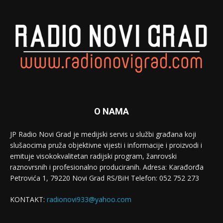
O NAMA
JP Radio Novi Grad je medijski servis u službi građana koji
slušaocima pruža objektivne vijesti i informacije i proizvodi i
emituje visokokvalitetan radijski program, žanrovski
raznovrsnih i profesionalno produciranih. Adresa: Кarađorđa
Petrovića 1, 79220 Novi Grad RS/BiH Telefon: 052 752 273
KONTAKT:
radionovi933@yahoo.com