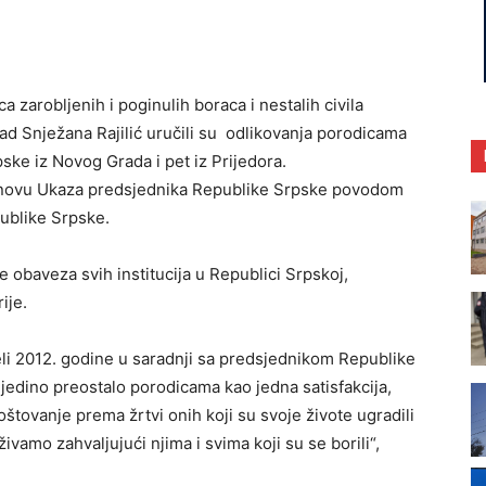
 zarobljenih i poginulih boraca i nestalih civila
rad Snježana Rajilić uručili su odlikovanja porodicama
ske iz Novog Grada i pet iz Prijedora.
snovu Ukaza predsjednika Republike Srpske povodom
publike Srpske.
je obaveza svih institucija u Republici Srpskoj,
ije.
eli 2012. godine u saradnji sa predsjednikom Republike
o jedino preostalo porodicama kao jedna satisfakcija,
štovanje prema žrtvi onih koji su svoje živote ugradili
vamo zahvaljujući njima i svima koji su se borili“,