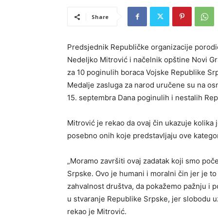
Share
Predsjednik Republičke organizacije porodica
Nedeljko Mitrović i načelnik opštine Novi G
za 10 poginulih boraca Vojske Republike Srp
Medalje zasluga za narod uručene su na o
15. septembra Dana poginulih i nestalih Re
Mitrović je rekao da ovaj čin ukazuje kolika 
posebno onih koje predstavljaju ove kategor
„Moramo završiti ovaj zadatak koji smo poč
Srpske. Ovo je humani i moralni čin jer je t
zahvalnost društva, da pokažemo pažnju i po
u stvaranje Republike Srpske, jer slobodu uži
rekao je Mitrović.