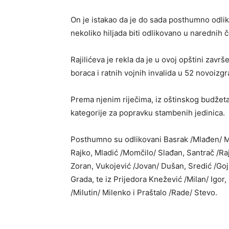
On je istakao da je do sada posthumno odlik
nekoliko hiljada biti odlikovano u narednih č
Rajilićeva je rekla da je u ovoj opštini zav
boraca i ratnih vojnih invalida u 52 novoiz
Prema njenim riječima, iz oštinskog budžeta
kategorije za popravku stambenih jedinica.
Posthumno su odlikovani Basrak /Mlađen/ M
Rajko, Mladić /Momčilo/ Slađan, Santrač /Raj
Zoran, Vukojević /Jovan/ Dušan, Sredić /Go
Grada, te iz Prijedora Knežević /Milan/ Igor
/Milutin/ Milenko i Praštalo /Rade/ Stevo.