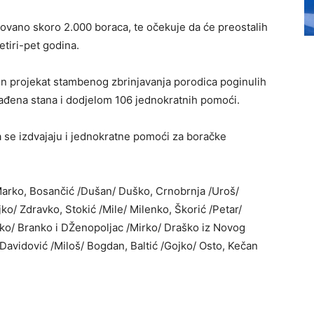
ovano skoro 2.000 boraca, te očekuje da će preostalih
etiri-pet godina.
ršen projekat stambenog zbrinjavanja porodica poginulih
građena stana i dodjelom 106 jednokratnih pomoći.
 se izdvajaju i jednokratne pomoći za boračke
arko, Bosančić /Dušan/ Duško, Crnobrnja /Uroš/
ko/ Zdravko, Stokić /Mile/ Milenko, Škorić /Petar/
jko/ Branko i DŽenopoljac /Mirko/ Draško iz Novog
, Davidović /Miloš/ Bogdan, Baltić /Gojko/ Osto, Kečan