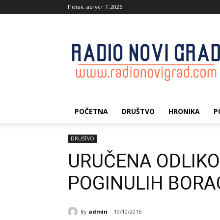
Петак, август 7, 2026
POČETNA
DRUŠTVO
HRONIKA
P
DRUŠTVO
URUČENA ODLIKO
POGINULIH BORA
By
admin
19/10/2016