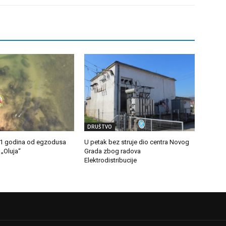
DRUŠTVO
31 godina od egzodusa
U petak bez struje dio centra Novog
 „Oluja“
Grada zbog radova
Elektrodistribucije