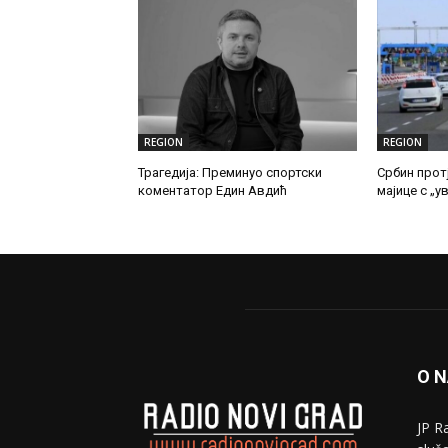
REGION
REGION
Трагедија: Преминуо спортски
Србин прот
коментатор Един Авдић
мајице с „
O 
JP R