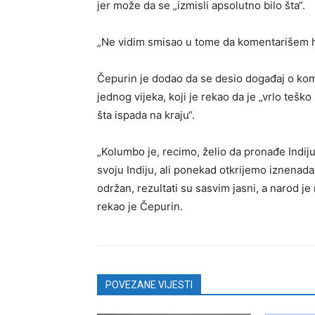
jer može da se „izmisli apsolutno bilo šta“.
„Ne vidim smisao u tome da komentarišem hip
Čepurin je dodao da se desio događaj o kome 
jednog vijeka, koji je rekao da je „vrlo teš
šta ispada na kraju“.
„Kolumbo je, recimo, želio da pronađe Indiju,
svoju Indiju, ali ponekad otkrijemo iznenada 
održan, rezultati su sasvim jasni, a narod je
rekao je Čepurin.
POVEZANE VIJESTI