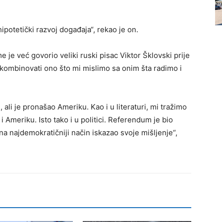
otetički razvoj događaja“, rekao je on.
je već govorio veliki ruski pisac Viktor Šklovski prije
ko kombinovati ono što mi mislimo sa onim šta radimo i
 ali je pronašao Ameriku. Kao i u literaturi, mi tražimo
i Ameriku. Isto tako i u politici. Referendum je bio
 na najdemokratičniji način iskazao svoje mišljenje“,