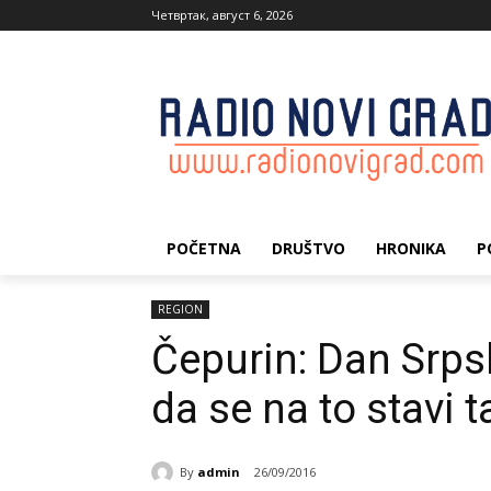
Четвртак, август 6, 2026
POČETNA
DRUŠTVO
HRONIKA
P
REGION
Čepurin: Dan Srpsk
da se na to stavi 
By
admin
26/09/2016