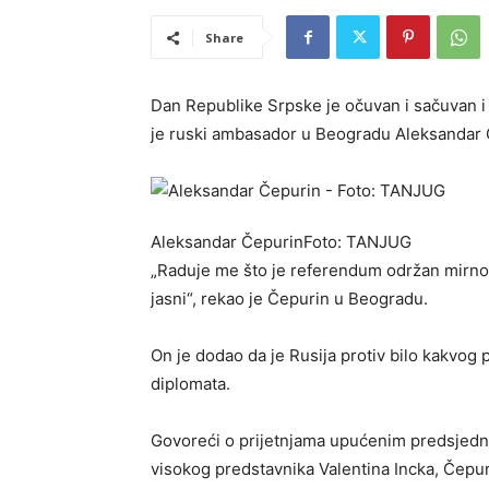
Share
Dan Republike Srpske je očuvan i sačuvan i 
je ruski ambasador u Beogradu Aleksandar 
Aleksandar ČepurinFoto: TANЈUG
„Raduje me što je referendum održan mirno i
jasni“, rekao je Čepurin u Beogradu.
On je dodao da je Rusija protiv bilo kakvog p
diplomata.
Govoreći o prijetnjama upućenim predsjedn
visokog predstavnika Valentina Incka, Čepur