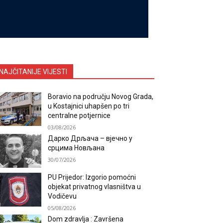
NAJČITANIJE VIJESTI
Boravio na području Novog Grada,
u Kostajnici uhapšen po tri
centralne potjernice
03/08/2026
Дарко Дрљача – вјечно у
срцима Новљана
30/07/2026
PU Prijedor: Izgorio pomoćni
objekat privatnog vlasništva u
Vodičevu
05/08/2026
Dom zdravlja : Završena