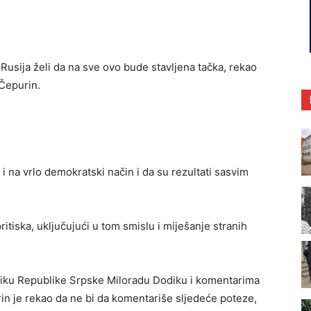
Rusija želi da na sve ovo bude stavljena tačka, rekao
Čepurin.
 na vrlo demokratski način i da su rezultati sasvim
ritiska, uključujući u tom smislu i miješanje stranih
iku Republike Srpske Miloradu Dodiku i komentarima
in je rekao da ne bi da komentariše sljedeće poteze,