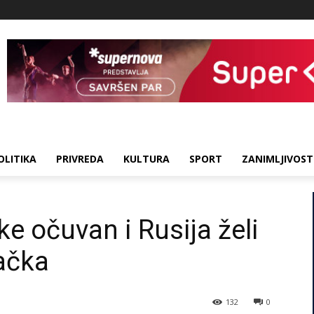
OLITIKA
PRIVREDA
KULTURA
SPORT
ZANIMLJIVOST
e očuvan i Rusija želi
tačka
132
0