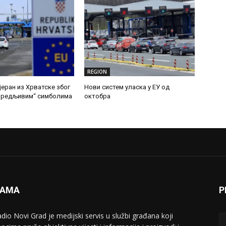
REGION
јеран из Хрватске због
Нови систем уласка у ЕУ од
увредљивим“ симболима
октобра
NAMA
P
adio Novi Grad je medijski servis u službi građana koji