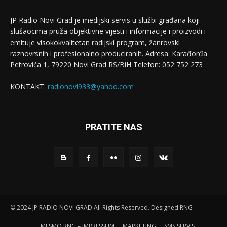
JP Radio Novi Grad je medijski servis u službi građana koji
slušaocima pruža objektivne vijesti i informacije i proizvodi i
emituje visokokvalitetan radijski program, žanrovski
raznovrsnih i profesionalno produciranih. Adresa: Кarađorđa
Petrovića 1, 79220 Novi Grad RS/BiH Telefon: 052 752 273
KONTAKT:
radionovi933@yahoo.com
PRATITE NAS
© 2024 JP RADIO NOVI GRAD All Rights Reserved. Designed RNG
MI SMO RNG – IMPRESSUM
MARKETING
SMS SERVIS