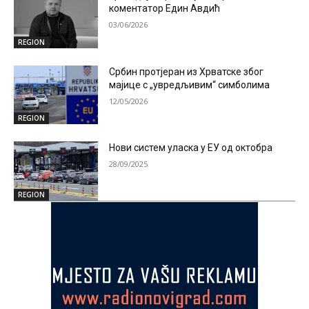
коментатор Един Авдић
03/06/2026
REGION
Србин протјеран из Хрватске због
мајице с „увредљивим“ симболима
12/05/2026
REGION
Нови систем уласка у ЕУ од октобра
28/09/2025
REGION