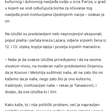
kulturnog i duhovnog nasljeđa ovdje u srce Pariza, u grad
u kojem se vodi odlučujuća borba za očuvanje tog
nasljeđa pred institucijama Ujedinjenih nacija – istakao je
on.
Na izložbi su predstavljeni neki neprocjenjivi eksponati,
poput plašta i pečata kneza Lazara, odjeće srpskih žena iz
12. i 13. vijeka, kopija tapija i povelja srpskih manastira.
– Naše je da ovakve izložbe priređujemo i da na veoma
visokom nivou, na moderan način predstavimo činjenicu
da je Kosovo i Metohija suštinski naše, ali ne zato što mi
kažemo da je naše, nego zato što je ono kulturno,
tradicijski, civillizacijski naše – rekao je Tanasković, i
dodao, da ova izložba to i čini.
Kako kaže, to i nije politički problem, već je napravljen