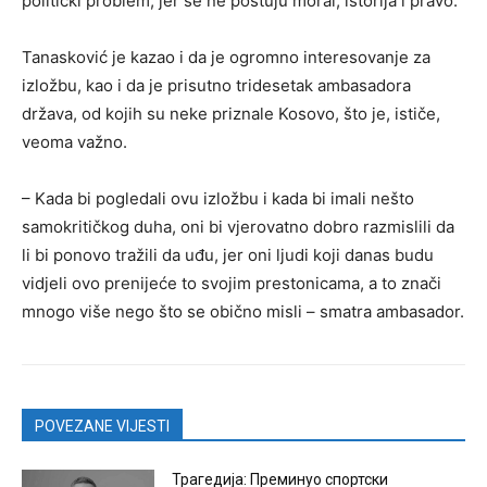
politički problem, jer se ne poštuju moral, istorija i pravo.
Tanasković je kazao i da je ogromno interesovanje za
izložbu, kao i da je prisutno tridesetak ambasadora
država, od kojih su neke priznale Kosovo, što je, ističe,
veoma važno.
– Kada bi pogledali ovu izložbu i kada bi imali nešto
samokritičkog duha, oni bi vjerovatno dobro razmislili da
li bi ponovo tražili da uđu, jer oni ljudi koji danas budu
vidjeli ovo prenijeće to svojim prestonicama, a to znači
mnogo više nego što se obično misli – smatra ambasador.
POVEZANE VIJESTI
Трагедија: Преминуо спортски