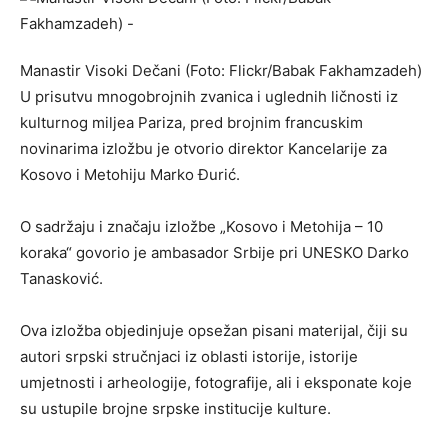
Manastir Visoki Dečani (Foto: Flickr/Babak Fakhamzadeh)
U prisutvu mnogobrojnih zvanica i uglednih ličnosti iz
kulturnog miljea Pariza, pred brojnim francuskim
novinarima izložbu je otvorio direktor Kancelarije za
Kosovo i Metohiju Marko Đurić.
O sadržaju i značaju izložbe „Kosovo i Metohija – 10
koraka“ govorio je ambasador Srbije pri UNESKO Darko
Tanasković.
Ova izložba objedinjuje opsežan pisani materijal, čiji su
autori srpski stručnjaci iz oblasti istorije, istorije
umjetnosti i arheologije, fotografije, ali i eksponate koje
su ustupile brojne srpske institucije kulture.