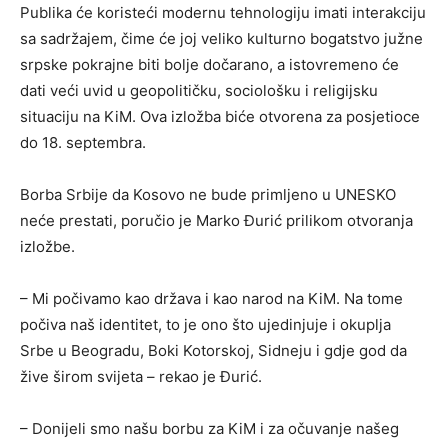
Publika će koristeći modernu tehnologiju imati interakciju
sa sadržajem, čime će joj veliko kulturno bogatstvo južne
srpske pokrajne biti bolje dočarano, a istovremeno će
dati veći uvid u geopolitičku, sociološku i religijsku
situaciju na KiM. Ova izložba biće otvorena za posjetioce
do 18. septembra.
Borba Srbije da Kosovo ne bude primljeno u UNESKO
neće prestati, poručio je Marko Đurić prilikom otvoranja
izložbe.
– Mi počivamo kao država i kao narod na KiM. Na tome
počiva naš identitet, to je ono što ujedinjuje i okuplja
Srbe u Beogradu, Boki Kotorskoj, Sidneju i gdje god da
žive širom svijeta – rekao je Đurić.
– Donijeli smo našu borbu za KiM i za očuvanje našeg