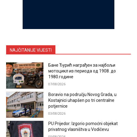
NAJČITANIJE VIJESTI
Бане Ђурић награђен за најбољи
мотоцикл из периода од 1908. до
1980.године
07/08/2026
Boravio na području Novog Grada, u
Kostajnici uhapšen po tri centralne
potjernice
03/08/2026
PU Prijedor: Izgorio pomoćni objekat
privatnog vlasništva u Vodičevu
05/08/2026