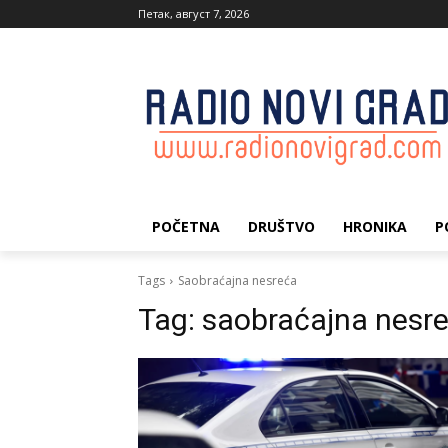
Петак, август 7, 2026
POČETNA
DRUŠTVO
HRONIKA
P
Tags
Saobraćajna nesreća
Tag:
saobraćajna nesr