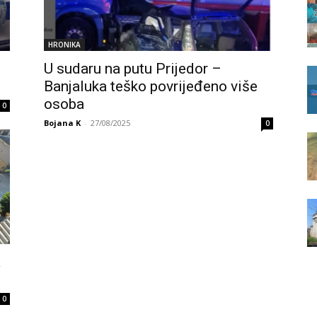
HRONIKA
U sudaru na putu Prijedor –
Banjaluka teško povrijeđeno više
osoba
0
Bojana K
-
27/08/2025
0
a
0