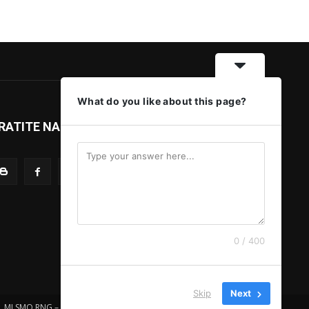
What do you like about this page?
RATITE NAS
0 / 400
Skip
Next
MI SMO RNG – IMPRESSUM
MARKETING
SMS SERVIS