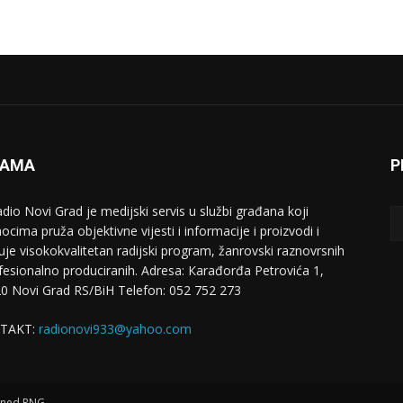
NAMA
P
adio Novi Grad je medijski servis u službi građana koji
ocima pruža objektivne vijesti i informacije i proizvodi i
uje visokokvalitetan radijski program, žanrovski raznovrsnih
ofesionalno produciranih. Adresa: Кarađorđa Petrovića 1,
0 Novi Grad RS/BiH Telefon: 052 752 273
TAKT:
radionovi933@yahoo.com
igned RNG