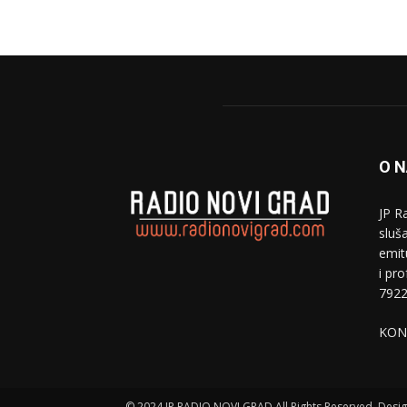
O 
JP R
sluša
emit
i pr
7922
KON
© 2024 JP RADIO NOVI GRAD All Rights Reserved. Des