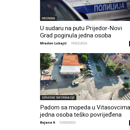
HRONIKA
U sudaru na putu Prijedor-Novi
Grad poginula jedna osoba
Mladen Lukajić
-
19/02/2026
SERVISNE INFORMACIJE
Padom sa mopeda u Vitasovcim
jedna osoba teško povrijeđena
Bojana K
-
12/06/2025