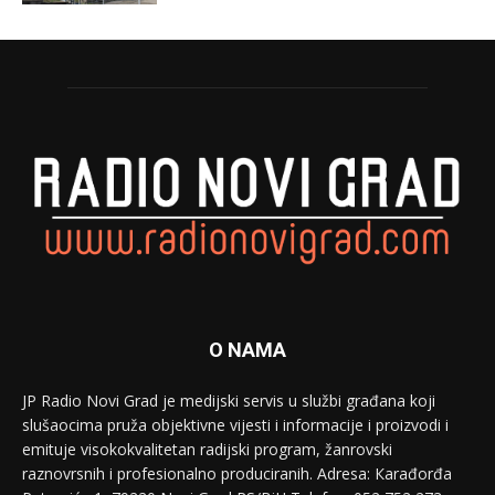
O NAMA
JP Radio Novi Grad je medijski servis u službi građana koji
slušaocima pruža objektivne vijesti i informacije i proizvodi i
emituje visokokvalitetan radijski program, žanrovski
raznovrsnih i profesionalno produciranih. Adresa: Кarađorđa