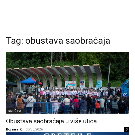
Tag:
obustava saobraćaja
DRUŠTVO
Obustava saobraćaja u više ulica
Bojana K
-
05/05/2026
0