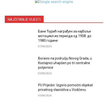
NAJČITANIJE VIJESTI
Бане Ђурић награђен за најбољи
мотоцикл из периода од 1908. до
1980.године
07/08/2026
Boravio na području Novog Grada, u
Kostajnici uhapšen po tri centralne
potjernice
03/08/2026
PU Prijedor: Izgorio pomoćni objekat
privatnog vlasništva u Vodičevu
05/08/2026