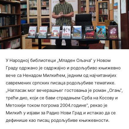
У Народној библиотеци „Младен Ољача“ у Новом
Граду одржано је садржајно и родољубиво књижевно
вече са Ненадом Милкићем, једним од најчитанијих
савремених српских писаца родољубиве тематике.
„Нагласак мог вечерашњег гостовања је роман „Огањ“,
трећи дио, који се бави страдањем Срба на Косову и
Метохији током погрома 2004.године“, рекао је
Милкић у изјави за Радио Нови Град и истакао да се
дефинише као писац родољубиве књижевности.