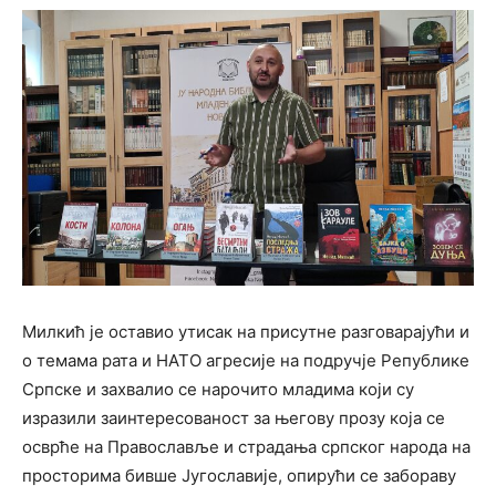
Милкић је оставио утисак на присутне разговарајући и
о темама рата и НАТО агресије на подручје Републике
Српске и захвалио се нарочито младима који су
изразили заинтересованост за његову прозу која се
осврће на Православље и страдања српског народа на
просторима бивше Југославије, опирући се забораву