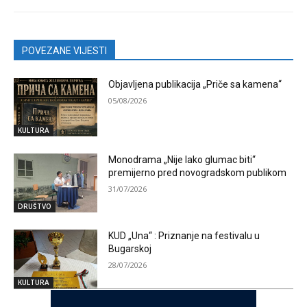
POVEZANE VIJESTI
Objavljena publikacija „Priče sa kamena“
05/08/2026
KULTURA
Monodrama „Nije lako glumac biti“
premijerno pred novogradskom publikom
31/07/2026
DRUŠTVO
KUD „Una“ : Priznanje na festivalu u
Bugarskoj
28/07/2026
KULTURA