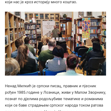
који нас је кроз историју много коштао.
Ненад Милкић је српски писац, правник и пјесник
рођен 1985.године у Лозници, живи у Малом Зворнику,
познат по дјелима родољубиве тематике и романима
који се баве страдањем српског народа током ратова