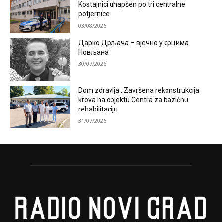
Kostajnici uhapšen po tri centralne
potjernice
03/08/2026
Дарко Дрљача – вјечно у срцима
Новљана
30/07/2026
Dom zdravlja : Završena rekonstrukcija
krova na objektu Centra za bazičnu
rehabilitaciju
31/07/2026