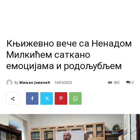
Књижевно вече са Ненадом
Милкићем саткано
емоцијама и родољубљем
By
Миљан Јованић
14/05/2026
585
0