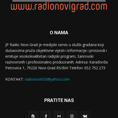
O NAMA
JP Radio Novi Grad je medijski servis u službi građana koji
slušaocima pruža objektivne vijesti i informacije i proizvodi i
emituje visokokvalitetan radijski program, žanrovski
raznovrsnih i profesionalno produciranih. Adresa: Кarađorđa
Petrovića 1, 79220 Novi Grad RS/BiH Telefon: 052 752 273
KONTAKT:
radionovi933@yahoo.com
PRATITE NAS