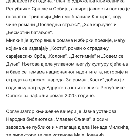
деведесетих година. Члан је Удружења књижевника
Републике Српске и Србије, а широј јавности постао је
познат по трилогији „Ми смо бранили Кошаре“, коју
чине романи „Последња стража“, „Зов карауле“ и
„Бесмртни батаљон“.
Милкић је аутор више романа и збирки поезије, међу
којима се издвајају „Кости“, роман о страдању
сарајевских Срба, „Колона“, „Дистимија“ и „Зовем се
Дуња“. Његова дјела углавном његују културу сјећања
и баве се темама националног идентитета, историје и
страдања српског народа. За роман „Кости“ добио је
годишњу награду Удружења књижевника Републике
Српске за најбољи роман 2020. године.
Организатор књижевне вечери је Јавна установа
Народна библиотека „Младен Ољача“, а осим
задовољне публике и читалаца дјела Ненада Милкића,
те директорице ове установе Маје Јованић