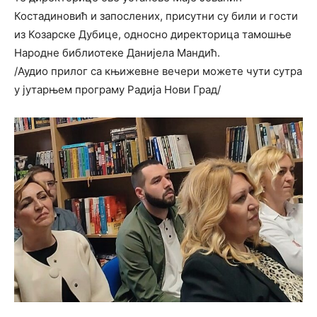
Костадиновић и запослених, присутни су били и гости
из Козарске Дубице, односно директорица тамошње
Народне библиотеке Данијела Мандић.
/Аудио прилог са књижевне вечери можете чути сутра
у јутарњем програму Радија Нови Град/