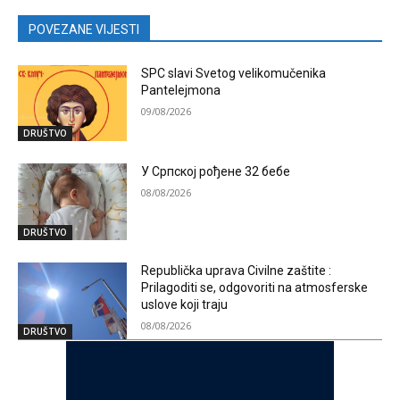
POVEZANE VIJESTI
SPC slavi Svetog velikomučenika
Pantelejmona
09/08/2026
DRUŠTVO
У Српској рођене 32 бебе
08/08/2026
DRUŠTVO
Republička uprava Civilne zaštite :
Prilagoditi se, odgovoriti na atmosferske
uslove koji traju
08/08/2026
DRUŠTVO