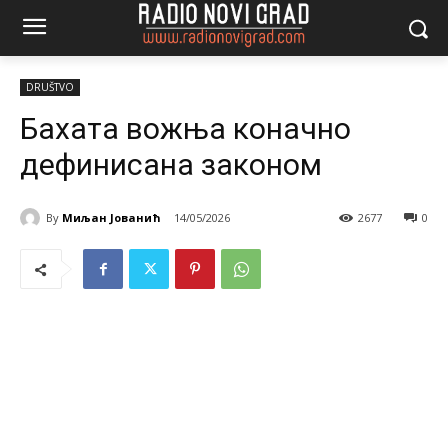
DRUŠTVO
Бахата вожња коначно
дефинисана законом
By
Миљан Јованић
14/05/2026
2677
0