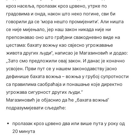
кроз насеља, пролазак кроз црвено, утрке по
градовима и онда, након што неко погине, сви би
говорили да се ‘мора нешто промијенити’. Али ништа
се није мијењало, јер наш закон никада није ни
препознавао оно што грађани свакодневно виде на
цестама: бахату вожњу као свјесно угрожавање
живота других људи“, написао је Магазиновић и додао:
„Зато смо предложили овај закон. И данас је коначно
усвојен. Први пут се у нашем законодавству јасно
дефинише бахата вожња – вожња у грубој супротности
са правилима саобраћаја и понашање које директно
угрожава сигурност других људи.“
Магазиновић је објаснио да ће „бахата вожња“
подразумијевати сљедеће:
пролазак кроз црвено два или више пута у року од
20 минута