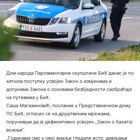
Дом народа Парламентарне скупштине БиХ данас је по
хитном поступку усвојио Закон о измјенама и
допунама Закона о основама безбједности саобраћаја
на путевима у БиХ.
Саша Магазиновић, посланик у Представничком дому
ПС БиХ, огласио се на друштвеним мрежама,
поручивши да је дефинитивно усвојен „Закон о бахатој
вожњи“.
„Годинама смо у овој земљи гледали исто: дивљање