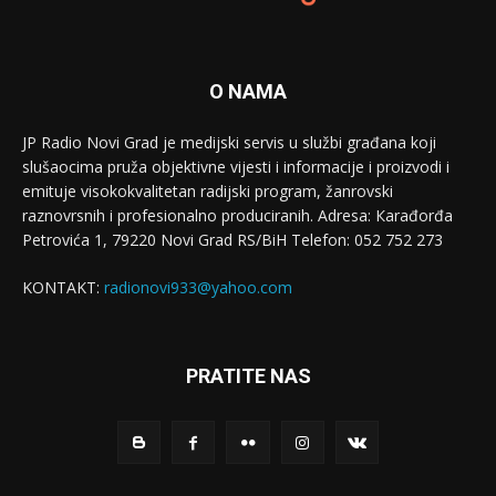
O NAMA
JP Radio Novi Grad je medijski servis u službi građana koji
slušaocima pruža objektivne vijesti i informacije i proizvodi i
emituje visokokvalitetan radijski program, žanrovski
raznovrsnih i profesionalno produciranih. Adresa: Кarađorđa
Petrovića 1, 79220 Novi Grad RS/BiH Telefon: 052 752 273
KONTAKT:
radionovi933@yahoo.com
PRATITE NAS