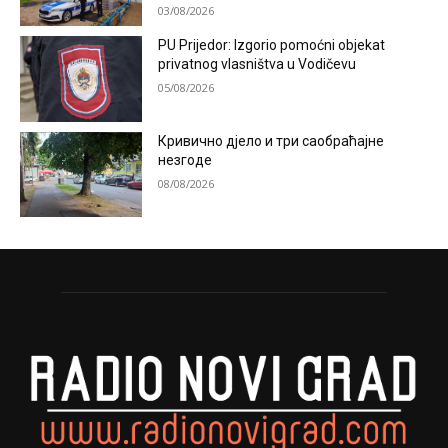
03/08/2026
PU Prijedor: Izgorio pomoćni objekat
privatnog vlasništva u Vodičevu
05/08/2026
Кривично дјело и три саобраћајне
незгоде
08/08/2026