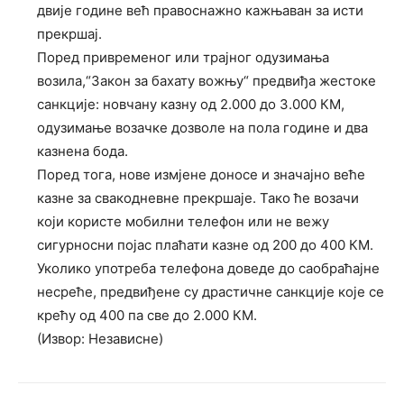
двије године већ правоснажно кажњаван за исти
прекршај.
Поред привременог или трајног одузимања
возила,“Закон за бахату вожњу“ предвиђа жестоке
санкције: новчану казну од 2.000 до 3.000 КМ,
одузимање возачке дозволе на пола године и два
казнена бода.
Поред тога, нове измјене доносе и значајно веће
казне за свакодневне прекршаје. Тако ће возачи
који користе мобилни телефон или не вежу
сигурносни појас плаћати казне од 200 до 400 КМ.
Уколико употреба телефона доведе до саобраћајне
несреће, предвиђене су драстичне санкције које се
крећу од 400 па све до 2.000 КМ.
(Извор: Независне)