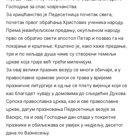
Господње за спас човјечанства.
За хришћанство је Педесетница почетак свега,
почетак првог обраћања Христових ученика народу.
Према јеванђељском предању, окупљеном народу
прво се обратио свети апостол Петар и позвао га на
покајање и крштење. Крштено је, како каже предање,
три и по хиљаде душа чиме су створени темељи
цркве која траје већ трећи миленијум.
За овај велики празник везују се многи обичаји, а у
православне храмове уноси се трава у вријеме
празничне литургије и од ње се плету вијенци који се
као благодет чувају у домовима до сљедећих Духова.
Српска православна црква, као и све православне
цркве, датум празновања Педесетнице везује за
Васкрс, па и овај Господњи дан спада у покретне
празнике и обиљежава се увијек у недјељу, десетог
дана по Вазнесењу.