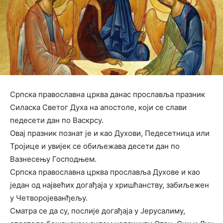
Српска православна црква данас прославља празник
Силаска Светог Духа на апостоле, који се слави
педесети дан по Васкрсу.
Овај празник познат је и као Духови, Педесетница или
Тројице и увијек се обиљежава десети дан по
Вазнесењу Господњем.
Српска православна црква прославља Духове и као
један од највећих догађаја у хришћанству, забиљежен
у Четворојеванђељу.
Сматра се да су, послије догађаја у Јерусалиму,