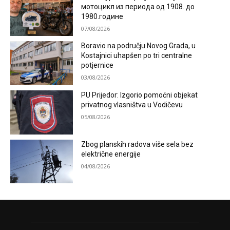
мотоцикл из периода од 1908. до
1980.године
07/08/2026
Boravio na području Novog Grada, u
Kostajnici uhapšen po tri centralne
potjernice
03/08/2026
PU Prijedor: Izgorio pomoćni objekat
privatnog vlasništva u Vodičevu
05/08/2026
Zbog planskih radova više sela bez
električne energije
04/08/2026