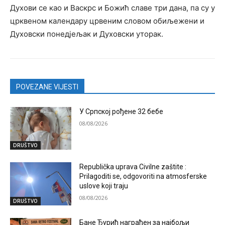
Духови се као и Васкрс и Божић славе три дана, па су у
црквеном календару црвеним словом обиљежени и
Духовски понедјељак и Духовски уторак.
POVEZANE VIJESTI
У Српској рођене 32 бебе
08/08/2026
DRUŠTVO
Republička uprava Civilne zaštite :
Prilagoditi se, odgovoriti na atmosferske
uslove koji traju
08/08/2026
DRUŠTVO
Бане Ђурић награђен за најбољи