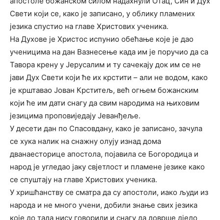
апостоле божанском силом надахнули Отац, Син и Дух
Свети који се, како је записано, у облику пламених
језика спустио на главе Христових ученика.
На Духове је Христос испунио обећање које је дао
ученицима на дан Вазнесење када им је поручио да са
Тавора крену у Јерусалим и ту сачекају док им се не
јави Дух Свети који ће их крстити – али не водом, како
је крштавао Јован Крститељ, већ огњем божанским
који ће им дати снагу да свим народима на њиховим
језицима проповиједају Јеванђеље.
У десети дан по Спасовдану, како је записано, зачула
се хука налик на снажну олују изнад дома
дванаесторице апостола, појавила се Богородица и
народ је угледао јаку свјетлост и пламене језике како
се спуштају на главе Христових ученика.
У хришћанству се сматра да су апостоли, иако људи из
народа и не много учени, добили знање свих језика
које до тада нису говорили и снагу да доврше дјело