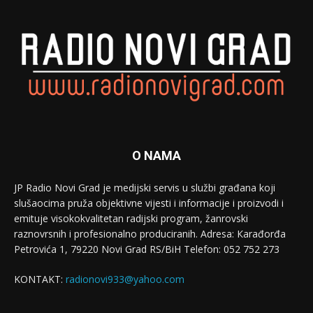
O NAMA
JP Radio Novi Grad je medijski servis u službi građana koji
slušaocima pruža objektivne vijesti i informacije i proizvodi i
emituje visokokvalitetan radijski program, žanrovski
raznovrsnih i profesionalno produciranih. Adresa: Кarađorđa
Petrovića 1, 79220 Novi Grad RS/BiH Telefon: 052 752 273
KONTAKT:
radionovi933@yahoo.com