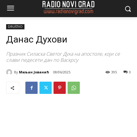
DRUŠTVO
Данас Духови
Празник Силаска Светог Духа на апостоле, који се
слави педесети дан по Васкрсу
By
Миљан Јованић
08/06/2025
395
0